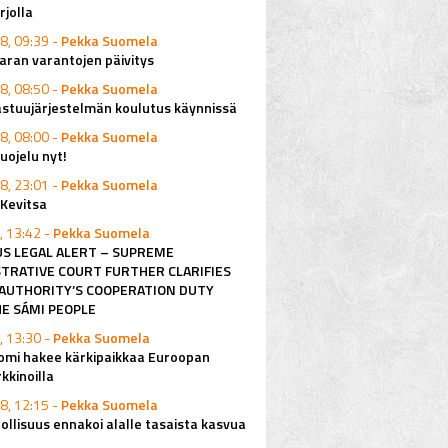
rjolla
8, 09:39 -
Pekka Suomela
ran varantojen päivitys
8, 08:50 -
Pekka Suomela
astuujärjestelmän koulutus käynnissä
8, 08:00 -
Pekka Suomela
ojelu nyt!
8, 23:01 -
Pekka Suomela
 Kevitsa
, 13:42 -
Pekka Suomela
S LEGAL ALERT – SUPREME
TRATIVE COURT FURTHER CLARIFIES
AUTHORITY’S COOPERATION DUTY
E SÁMI PEOPLE
, 13:30 -
Pekka Suomela
omi hakee kärkipaikkaa Euroopan
kkinoilla
8, 12:15 -
Pekka Suomela
ollisuus ennakoi alalle tasaista kasvua