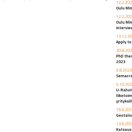
12.2.202
Oulu Min
12.2.202
Oulu Min
intervi
13.12.20
Apply t
30.8.202
PhD thes
2023
9.8.2023
Semacret
5.10.202
U-Rahoi
liiketoi
yrityksi
19.6.201
Geotalou
13.6.201
Katsaus 