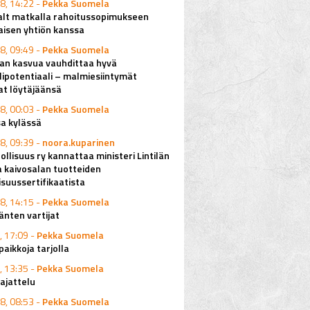
8, 14:22 -
Pekka Suomela
alt matkalla rahoitussopimukseen
aisen yhtiön kanssa
8, 09:49 -
Pekka Suomela
lan kasvua vauhdittaa hyvä
ipotentiaali – malmiesiintymät
at löytäjäänsä
8, 00:03 -
Pekka Suomela
a kylässä
8, 09:39 -
noora.kuparinen
ollisuus ry kannattaa ministeri Lintilän
a kaivosalan tuotteiden
isuussertifikaatista
8, 14:15 -
Pekka Suomela
änten vartijat
, 17:09 -
Pekka Suomela
aikkoja tarjolla
, 13:35 -
Pekka Suomela
ajattelu
8, 08:53 -
Pekka Suomela