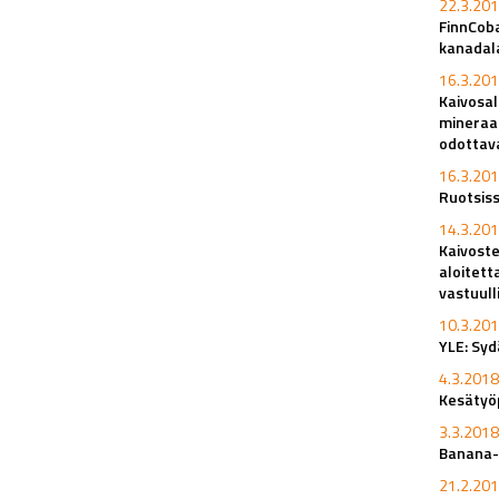
22.3.201
FinnCob
kanadal
16.3.201
Kaivosa
mineraal
odottav
16.3.201
Ruotsiss
14.3.201
Kaivoste
aloitett
vastuull
10.3.201
YLE: Syd
4.3.2018
Kesätyöp
3.3.2018
Banana-
21.2.201