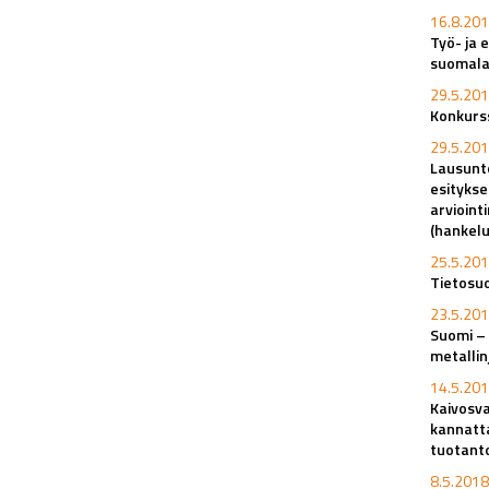
16.8.201
Työ- ja 
suomala
29.5.201
Konkurss
29.5.201
Lausunto
esitykse
arvioint
(hankel
25.5.201
Tietosuo
23.5.201
Suomi – 
metalli
14.5.201
Kaivosva
kannatt
tuotant
8.5.2018