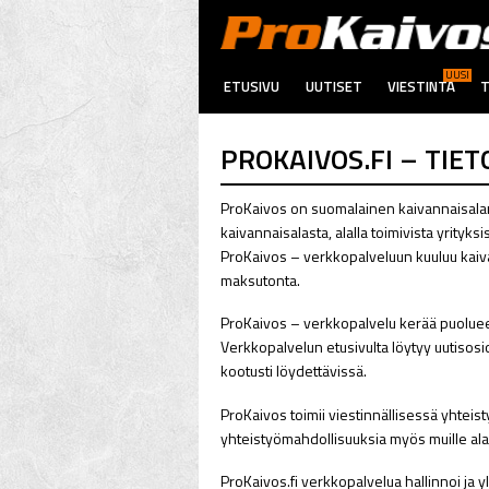
UUSI
ETUSIVU
UUTISET
VIESTINTÄ
T
PROKAIVOS.FI – TIET
ProKaivos on suomalainen kaivannaisalan t
kaivannaisalasta, alalla toimivista yrityk
ProKaivos – verkkopalveluun kuuluu kaiva
maksutonta.
ProKaivos – verkkopalvelu kerää puolueet
Verkkopalvelun etusivulta löytyy uutisosio
kootusti löydettävissä.
ProKaivos toimii viestinnällisessä yhteis
yhteistyömahdollisuuksia myös muille alan
ProKaivos.fi verkkopalvelua hallinnoi ja 