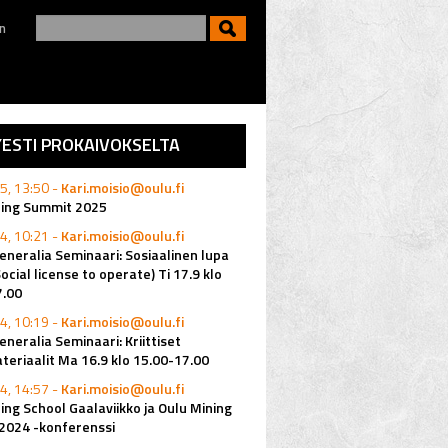
n
YESTI PROKAIVOKSELTA
5, 13:50 -
Kari.moisio@oulu.fi
ning Summit 2025
4, 10:21 -
Kari.moisio@oulu.fi
eneralia Seminaari: Sosiaalinen lupa
Social license to operate) Ti 17.9 klo
7.00
4, 10:19 -
Kari.moisio@oulu.fi
eneralia Seminaari: Kriittiset
eriaalit Ma 16.9 klo 15.00-17.00
4, 14:57 -
Kari.moisio@oulu.fi
ing School Gaalaviikko ja Oulu Mining
2024 -konferenssi