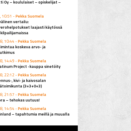
ti Oy – koululaiset – opiskelijat –
, 10:51 -
Pekka Suomela
älinen vertailu:
erohelpotukset laajasti käytössä
ilpailijamaissa
8, 10:44 -
Pekka Suomela
imintaa koskeva arvo- ja
utkimus
8, 14:49 -
Pekka Suomela
latinum Project -kauppa sinetöity
8, 22:12 -
Pekka Suomela
nus-, kivi- ja kaivosalan
ätoimikunta (3+3+0+3)
8, 21:57 -
Pekka Suomela
ora – tehokas uutuus!
8, 14:54 -
Pekka Suomela
inland – tapahtumia meillä ja muualla