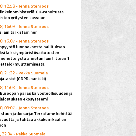
8, 12:58 -
Jenna Stenroos
elinkeinoministeriö: EU-rahoitusta
isten yritysten kasvuun
8, 16:09 -
Jenna Stenroos
ilain tarkistaminen
8, 16:07 -
Jenna Stenroos
pyyntö luonnoksesta hallituksen
ksi laiksi ympäristövaikutusten
imenettelystä annetun lain liitteen 1
uettelo) muuttamisesta
8, 21:32 -
Pekka Suomela
ja-asiat (GDPR-paniikki)
8, 11:03 -
Jenna Stenroos
Euroopan paras kaivosteollisuuden ja
njalostuksen ekosysteemi
8, 09:07 -
Jenna Stenroos
stuun jatkosarja: Terrafame kehittää
avuutta ja tähtää akkukemikaalien
oon
, 22:34 -
Pekka Suomela