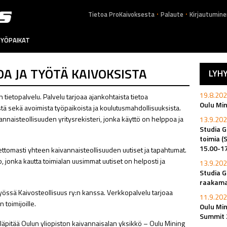
.
.
Tietoa ProKaivoksesta
Palaute
Kirjautumine
YÖPAIKAT
OA JA TYÖTÄ KAIVOKSISTA
LYH
19.8.202
ietopalvelu. Palvelu tarjoaa ajankohtaista tietoa
Oulu Mi
sistä sekä avoimista työpaikoista ja koulutusmahdollisuuksista.
nnaisteollisuuden yritysrekisteri, jonka käyttö on helppoa ja
13.9.202
Studia G
toimia (
15.00-1
tomasti yhteen kaivannaisteollisuuden uutiset ja tapahtumat.
, jonka kautta toimialan uusimmat uutiset on helposti ja
13.9.202
Studia G
raakamat
työssä Kaivosteollisuus ry:n kanssa. Verkkopalvelu tarjoaa
11.9.202
 toimijoille.
Oulu Min
Summit 
ylläpitää Oulun yliopiston kaivannaisalan yksikkö – Oulu Mining