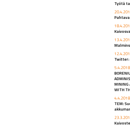
Työtä ta
20.4.201
Pahtavaa
18.4.201
Kaivosv
13.4.201
Malminsu
12.4.201
Twitter:
5.4.2018
BORENIU
ADMINIS
MINING 
WITH TH
4.4.2018
TEM: Su
akkumar
23.3.201
Kaivoste