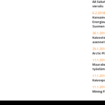
AA Sakat
vierailu
6.2.2018
Kansainv
Energiav
Suomen k
26.1.201
Kaivosto
asennet
25.1.201
Arctic P
17.1.201
Maaraken
työeläm
17.1.201
Kaivosp
11.1.201
Mining F