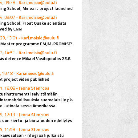
4, 09:38 -
Kari.moisio@oulu.fi
ing School; Minearc project launched
4, 09:07 -
Kari.moisio@oulu.fi
ing School; Frost Quake scientists
ewed by CNN
23, 13:01 -
Kari.moisio@oulu.fi
o Master programme EMJM-PROMISE!
3, 14:51 -
Kari.moisio@oulu.fi
is defence Mikael Vasilopoulos 25.8.
, 10:18 -
Kari.moisio@oulu.fi
 project video published
1, 18:08 -
Jenna Stenroos
tusinstrumentti selvittämään
mintamahdollisuuksia suomalaisille pk-
lle Latinalaisessa Amerikassa
9, 12:13 -
Jenna Stenroos
s on kierto- ja biotalouden edellytys
9, 11:59 -
Jenna Stenroos
kaivosalaan -infograafi julkaistu