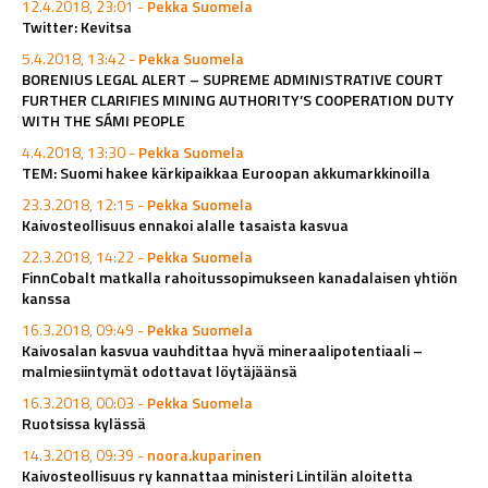
12.4.2018, 23:01 -
Pekka Suomela
Twitter: Kevitsa
5.4.2018, 13:42 -
Pekka Suomela
BORENIUS LEGAL ALERT – SUPREME ADMINISTRATIVE COURT
FURTHER CLARIFIES MINING AUTHORITY’S COOPERATION DUTY
WITH THE SÁMI PEOPLE
4.4.2018, 13:30 -
Pekka Suomela
TEM: Suomi hakee kärkipaikkaa Euroopan akkumarkkinoilla
23.3.2018, 12:15 -
Pekka Suomela
Kaivosteollisuus ennakoi alalle tasaista kasvua
22.3.2018, 14:22 -
Pekka Suomela
FinnCobalt matkalla rahoitussopimukseen kanadalaisen yhtiön
kanssa
16.3.2018, 09:49 -
Pekka Suomela
Kaivosalan kasvua vauhdittaa hyvä mineraalipotentiaali –
malmiesiintymät odottavat löytäjäänsä
16.3.2018, 00:03 -
Pekka Suomela
Ruotsissa kylässä
14.3.2018, 09:39 -
noora.kuparinen
Kaivosteollisuus ry kannattaa ministeri Lintilän aloitetta