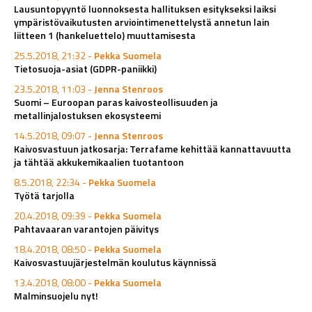
Lausuntopyyntö luonnoksesta hallituksen esitykseksi laiksi
ympäristövaikutusten arviointimenettelystä annetun lain
liitteen 1 (hankeluettelo) muuttamisesta
25.5.2018, 21:32 -
Pekka Suomela
Tietosuoja-asiat (GDPR-paniikki)
23.5.2018, 11:03 -
Jenna Stenroos
Suomi – Euroopan paras kaivosteollisuuden ja
metallinjalostuksen ekosysteemi
14.5.2018, 09:07 -
Jenna Stenroos
Kaivosvastuun jatkosarja: Terrafame kehittää kannattavuutta
ja tähtää akkukemikaalien tuotantoon
8.5.2018, 22:34 -
Pekka Suomela
Työtä tarjolla
20.4.2018, 09:39 -
Pekka Suomela
Pahtavaaran varantojen päivitys
18.4.2018, 08:50 -
Pekka Suomela
Kaivosvastuujärjestelmän koulutus käynnissä
13.4.2018, 08:00 -
Pekka Suomela
Malminsuojelu nyt!