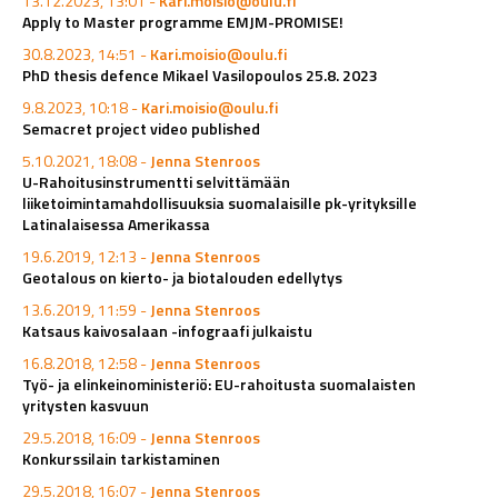
13.12.2023, 13:01 -
Kari.moisio@oulu.fi
Apply to Master programme EMJM-PROMISE!
30.8.2023, 14:51 -
Kari.moisio@oulu.fi
PhD thesis defence Mikael Vasilopoulos 25.8. 2023
9.8.2023, 10:18 -
Kari.moisio@oulu.fi
Semacret project video published
5.10.2021, 18:08 -
Jenna Stenroos
U-Rahoitusinstrumentti selvittämään
liiketoimintamahdollisuuksia suomalaisille pk-yrityksille
Latinalaisessa Amerikassa
19.6.2019, 12:13 -
Jenna Stenroos
Geotalous on kierto- ja biotalouden edellytys
13.6.2019, 11:59 -
Jenna Stenroos
Katsaus kaivosalaan -infograafi julkaistu
16.8.2018, 12:58 -
Jenna Stenroos
Työ- ja elinkeinoministeriö: EU-rahoitusta suomalaisten
yritysten kasvuun
29.5.2018, 16:09 -
Jenna Stenroos
Konkurssilain tarkistaminen
29.5.2018, 16:07 -
Jenna Stenroos