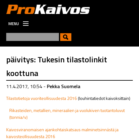
MENU
ETUSIVU
UUTISET
UUSI
päivitys: Tukesin tilastolinkit
VIESTINTÄ
koottuna
TYÖPAIKAT
11.4.2017, 10:54 -
Pekka Suomela
Tilastotietoja vuoriteollisuudesta 2016
(louhintatiedot kaivoksittain)
Rikasteiden, metallien, mineraalien ja vuolukiven tuotantoluvut
(tonnia/v)
Kaivosviranomaisen ajankohtaiskatsaus malminetsinnästä ja
kaivosteollisuudesta 2016