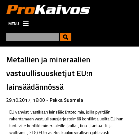
MENU
ETUSIVU
UUTISET
UUSI
Metallien ja mineraalien
VIESTINTÄ
vastuullisuusketjut EU:n
TYÖPAIKAT
lainsäädännössä
29.10.2017, 18:00 -
Pekka Suomela
EU vahvisti vastikään lainsäädäntötoimia, joilla pyritään
rakentamaan vastuullisuusjärjestelmää konfliktialueilta EU:hun
tuotaville konfliktimineraaleille (kulta-, tina-, tantaa- li- ja
wolframi-, 3TG) EU:n asetus kuuluu virallisen juhlavasti