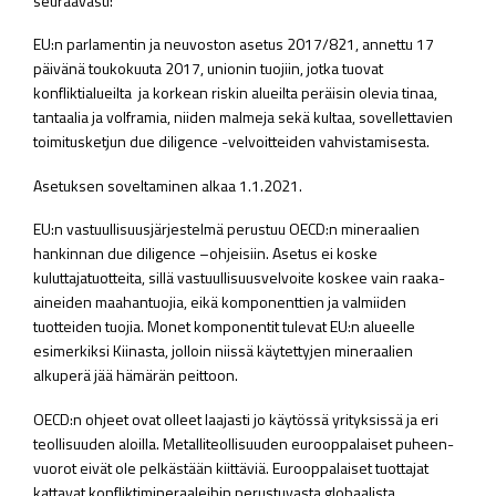
seuraavasti:
EU:n parlamentin ja neuvoston asetus 2017/821, annettu 17
päivänä toukokuuta 2017, unionin tuojiin, jotka tuovat
konfliktialueilta ja korkean riskin alueilta peräisin olevia tinaa,
tantaalia ja volframia, niiden malmeja sekä kultaa, sovellettavien
toimitusketjun due diligence -velvoitteiden vahvistamisesta.
Asetuksen soveltaminen alkaa 1.1.2021.
EU:n vastuullisuusjärjestelmä perustuu OECD:n mineraalien
hankinnan due diligence –ohjeisiin. Asetus ei koske
kuluttajatuotteita, sillä vastuullisuusvelvoite koskee vain raaka-
aineiden maahantuojia, eikä komponenttien ja valmiiden
tuotteiden tuojia. Monet komponentit tulevat EU:n alueelle
esimerkiksi Kiinasta, jolloin niissä käytettyjen mineraalien
alkuperä jää hämärän peittoon.
OECD:n ohjeet ovat olleet laajasti jo käytössä yrityksissä ja eri
teollisuuden aloilla. Metalliteollisuuden eurooppalaiset puheen-
vuorot eivät ole pelkästään kiittäviä. Eurooppalaiset tuottajat
kattavat konfliktimineraaleihin perustuvasta globaalista