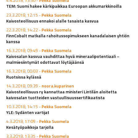
4.4.2018, 13:30 -
Pekka Suomela
TEM: Suomi hakee kärkipaikkaa Euroopan akkumarkkinoilla
23.3.2018, 12:15 -
Pekka Suomela
Kaivosteollisuus ennakoi alalle tasaista kasvua
22.3.2018, 14:22 -
Pekka Suomela
FinnCobalt matkalla rahoitussopimukseen kanadalaisen yhtiön
kanssa
16.3.2018, 09:49 -
Pekka Suomela
Kaivosalan kasvua vauhdittaa hyvä mineraalipotentiaali –
malmiesiintymät odottavat löytäjäänsä
16.3.2018, 00:03 -
Pekka Suomela
Ruotsissa kylässä
14.3.2018, 09:39 -
noora.kuparinen
Kaivosteollisuus ry kannattaa ministeri Lintilän aloitetta
kaivosalan tuotteiden vastuullisuussertifikaatista
10.3.2018, 14:15 -
Pekka Suomela
YLE: Sydänten vartijat
4.3.2018, 17:09 -
Pekka Suomela
Kesätyöpaikkoja tarjolla
3.3.2018, 13:35 -
Pekka Suomela