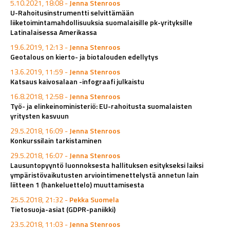
5.10.2021, 18:08 -
Jenna Stenroos
U-Rahoitusinstrumentti selvittämään
liiketoimintamahdollisuuksia suomalaisille pk-yrityksille
Latinalaisessa Amerikassa
19.6.2019, 12:13 -
Jenna Stenroos
Geotalous on kierto- ja biotalouden edellytys
13.6.2019, 11:59 -
Jenna Stenroos
Katsaus kaivosalaan -infograafi julkaistu
16.8.2018, 12:58 -
Jenna Stenroos
Työ- ja elinkeinoministeriö: EU-rahoitusta suomalaisten
yritysten kasvuun
29.5.2018, 16:09 -
Jenna Stenroos
Konkurssilain tarkistaminen
29.5.2018, 16:07 -
Jenna Stenroos
Lausuntopyyntö luonnoksesta hallituksen esitykseksi laiksi
ympäristövaikutusten arviointimenettelystä annetun lain
liitteen 1 (hankeluettelo) muuttamisesta
25.5.2018, 21:32 -
Pekka Suomela
Tietosuoja-asiat (GDPR-paniikki)
23.5.2018, 11:03 -
Jenna Stenroos