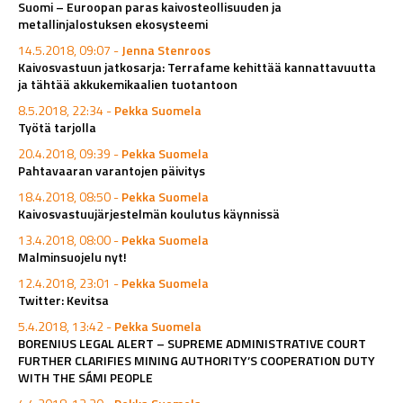
Suomi – Euroopan paras kaivosteollisuuden ja
metallinjalostuksen ekosysteemi
14.5.2018, 09:07 -
Jenna Stenroos
Kaivosvastuun jatkosarja: Terrafame kehittää kannattavuutta
ja tähtää akkukemikaalien tuotantoon
8.5.2018, 22:34 -
Pekka Suomela
Työtä tarjolla
20.4.2018, 09:39 -
Pekka Suomela
Pahtavaaran varantojen päivitys
18.4.2018, 08:50 -
Pekka Suomela
Kaivosvastuujärjestelmän koulutus käynnissä
13.4.2018, 08:00 -
Pekka Suomela
Malminsuojelu nyt!
12.4.2018, 23:01 -
Pekka Suomela
Twitter: Kevitsa
5.4.2018, 13:42 -
Pekka Suomela
BORENIUS LEGAL ALERT – SUPREME ADMINISTRATIVE COURT
FURTHER CLARIFIES MINING AUTHORITY’S COOPERATION DUTY
WITH THE SÁMI PEOPLE