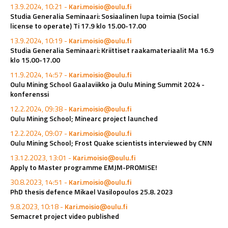
13.9.2024, 10:21 -
Kari.moisio@oulu.fi
Studia Generalia Seminaari: Sosiaalinen lupa toimia (Social
license to operate) Ti 17.9 klo 15.00-17.00
13.9.2024, 10:19 -
Kari.moisio@oulu.fi
Studia Generalia Seminaari: Kriittiset raakamateriaalit Ma 16.9
klo 15.00-17.00
11.9.2024, 14:57 -
Kari.moisio@oulu.fi
Oulu Mining School Gaalaviikko ja Oulu Mining Summit 2024 -
konferenssi
12.2.2024, 09:38 -
Kari.moisio@oulu.fi
Oulu Mining School; Minearc project launched
12.2.2024, 09:07 -
Kari.moisio@oulu.fi
Oulu Mining School; Frost Quake scientists interviewed by CNN
13.12.2023, 13:01 -
Kari.moisio@oulu.fi
Apply to Master programme EMJM-PROMISE!
30.8.2023, 14:51 -
Kari.moisio@oulu.fi
PhD thesis defence Mikael Vasilopoulos 25.8. 2023
9.8.2023, 10:18 -
Kari.moisio@oulu.fi
Semacret project video published