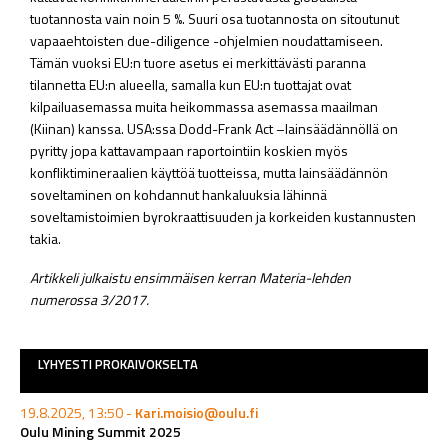
tuotannosta vain noin 5 %. Suuri osa tuotannosta on sitoutunut
vapaaehtoisten due-diligence -ohjelmien noudattamiseen.
Tämän vuoksi EU:n tuore asetus ei merkittävästi paranna
tilannetta EU:n alueella, samalla kun EU:n tuottajat ovat
kilpailuasemassa muita heikommassa asemassa maailman
(Kiinan) kanssa. USA:ssa Dodd-Frank Act –lainsäädännöllä on
pyritty jopa kattavampaan raportointiin koskien myös
konfliktimineraalien käyttöä tuotteissa, mutta lainsäädännön
soveltaminen on kohdannut hankaluuksia lähinnä
soveltamistoimien byrokraattisuuden ja korkeiden kustannusten
takia.
Artikkeli julkaistu ensimmäisen kerran Materia-lehden
numerossa 3/2017.
LYHYESTI PROKAIVOKSELTA
19.8.2025, 13:50 -
Kari.moisio@oulu.fi
Oulu Mining Summit 2025