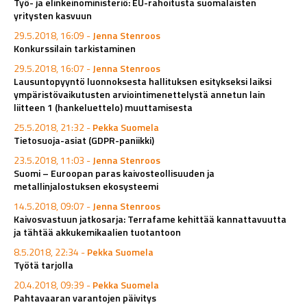
Työ- ja elinkeinoministeriö: EU-rahoitusta suomalaisten
yritysten kasvuun
29.5.2018, 16:09 -
Jenna Stenroos
Konkurssilain tarkistaminen
29.5.2018, 16:07 -
Jenna Stenroos
Lausuntopyyntö luonnoksesta hallituksen esitykseksi laiksi
ympäristövaikutusten arviointimenettelystä annetun lain
liitteen 1 (hankeluettelo) muuttamisesta
25.5.2018, 21:32 -
Pekka Suomela
Tietosuoja-asiat (GDPR-paniikki)
23.5.2018, 11:03 -
Jenna Stenroos
Suomi – Euroopan paras kaivosteollisuuden ja
metallinjalostuksen ekosysteemi
14.5.2018, 09:07 -
Jenna Stenroos
Kaivosvastuun jatkosarja: Terrafame kehittää kannattavuutta
ja tähtää akkukemikaalien tuotantoon
8.5.2018, 22:34 -
Pekka Suomela
Työtä tarjolla
20.4.2018, 09:39 -
Pekka Suomela
Pahtavaaran varantojen päivitys