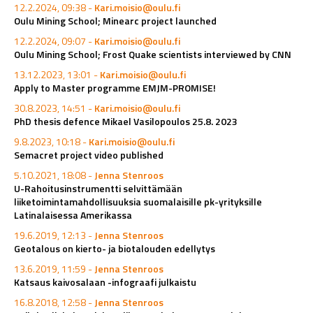
12.2.2024, 09:38 -
Kari.moisio@oulu.fi
Oulu Mining School; Minearc project launched
12.2.2024, 09:07 -
Kari.moisio@oulu.fi
Oulu Mining School; Frost Quake scientists interviewed by CNN
13.12.2023, 13:01 -
Kari.moisio@oulu.fi
Apply to Master programme EMJM-PROMISE!
30.8.2023, 14:51 -
Kari.moisio@oulu.fi
PhD thesis defence Mikael Vasilopoulos 25.8. 2023
9.8.2023, 10:18 -
Kari.moisio@oulu.fi
Semacret project video published
5.10.2021, 18:08 -
Jenna Stenroos
U-Rahoitusinstrumentti selvittämään
liiketoimintamahdollisuuksia suomalaisille pk-yrityksille
Latinalaisessa Amerikassa
19.6.2019, 12:13 -
Jenna Stenroos
Geotalous on kierto- ja biotalouden edellytys
13.6.2019, 11:59 -
Jenna Stenroos
Katsaus kaivosalaan -infograafi julkaistu
16.8.2018, 12:58 -
Jenna Stenroos