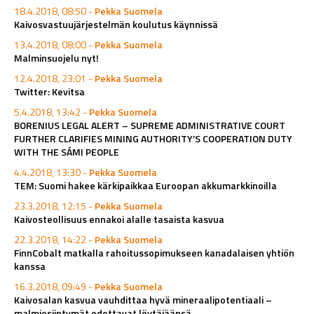
18.4.2018, 08:50 -
Pekka Suomela
Kaivosvastuujärjestelmän koulutus käynnissä
13.4.2018, 08:00 -
Pekka Suomela
Malminsuojelu nyt!
12.4.2018, 23:01 -
Pekka Suomela
Twitter: Kevitsa
5.4.2018, 13:42 -
Pekka Suomela
BORENIUS LEGAL ALERT – SUPREME ADMINISTRATIVE COURT
FURTHER CLARIFIES MINING AUTHORITY’S COOPERATION DUTY
WITH THE SÁMI PEOPLE
4.4.2018, 13:30 -
Pekka Suomela
TEM: Suomi hakee kärkipaikkaa Euroopan akkumarkkinoilla
23.3.2018, 12:15 -
Pekka Suomela
Kaivosteollisuus ennakoi alalle tasaista kasvua
22.3.2018, 14:22 -
Pekka Suomela
FinnCobalt matkalla rahoitussopimukseen kanadalaisen yhtiön
kanssa
16.3.2018, 09:49 -
Pekka Suomela
Kaivosalan kasvua vauhdittaa hyvä mineraalipotentiaali –
malmiesiintymät odottavat löytäjäänsä