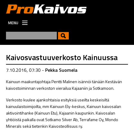
MENU
ETUSIVU
UUTISET
UUSI
Kaivosvastuuverkosto Kainuussa
VIESTINTÄ
7.10.2016, 07:30 -
Pekka Suomela
TYÖPAIKAT
Kainuun maakuntajohtaja Pentti Malinen isännöi tänään Kestävän
kaivostoiminnan verkoston vierailua Kajaaniin ja Sotkamoon.
Verkosto kuulee ajankohtaisia esityksiä useilta keskeisiltä
kainuulaistoimijoilta, mm Kainuun Ely-keskus, Kainuun kaivosalan
aktivointihanke (Kainuun Etu), Kajaanin kaupunkin. Kaivosalan
yhtiöistä paikalla ovat Sotkamo Silver Ab, Terrafame Oy, Mondo
Minerals sekä tietenkin Kaivosteollisuus ry.