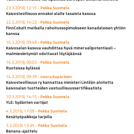
23.3.2018, 12:15 -
Pekka Suomela
Kaivosteollisuus ennakoi alalle tasaista kasvua
22.3.2018, 14:22 -
Pekka Suomela
FinnCobalt matkalla rahoitussopimukseen kanadalaisen yhtiön
kanssa
16.3.2018, 09:49 -
Pekka Suomela
Kaivosalan kasvua vauhdittaa hyvä mineraalipotentiaali –
malmiesiintymät odottavat löytäjäänsä
16.3.2018, 00:03 -
Pekka Suomela
Ruotsissa kylässä
14.3.2018, 09:39 -
noora.kuparinen
Kaivosteollisuus ry kannattaa ministeri Lintilän aloitetta
kaivosalan tuotteiden vastuullisuussertifikaatista
10.3.2018, 14:15 -
Pekka Suomela
YLE: Sydänten vartijat
4.3.2018, 17:09 -
Pekka Suomela
Kesätyöpaikkoja tarjolla
3.3.2018, 13:35 -
Pekka Suomela
Banana-ajattelu