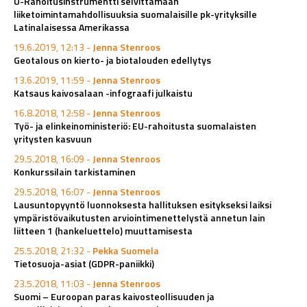
U-Rahoitusinstrumentti selvittämään
liiketoimintamahdollisuuksia suomalaisille pk-yrityksille
Latinalaisessa Amerikassa
19.6.2019, 12:13 -
Jenna Stenroos
Geotalous on kierto- ja biotalouden edellytys
13.6.2019, 11:59 -
Jenna Stenroos
Katsaus kaivosalaan -infograafi julkaistu
16.8.2018, 12:58 -
Jenna Stenroos
Työ- ja elinkeinoministeriö: EU-rahoitusta suomalaisten
yritysten kasvuun
29.5.2018, 16:09 -
Jenna Stenroos
Konkurssilain tarkistaminen
29.5.2018, 16:07 -
Jenna Stenroos
Lausuntopyyntö luonnoksesta hallituksen esitykseksi laiksi
ympäristövaikutusten arviointimenettelystä annetun lain
liitteen 1 (hankeluettelo) muuttamisesta
25.5.2018, 21:32 -
Pekka Suomela
Tietosuoja-asiat (GDPR-paniikki)
23.5.2018, 11:03 -
Jenna Stenroos
Suomi – Euroopan paras kaivosteollisuuden ja