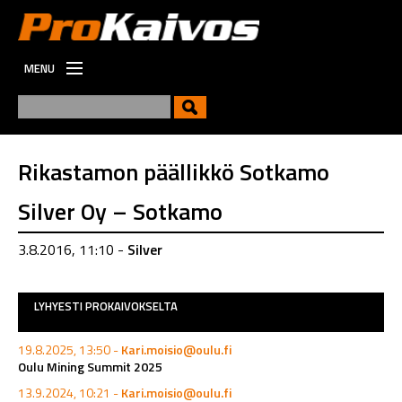
MENU
ETUSIVU
UUTISET
UUSI
Rikastamon päällikkö Sotkamo
VIESTINTÄ
Silver Oy – Sotkamo
TYÖPAIKAT
3.8.2016, 11:10 -
Silver
LYHYESTI PROKAIVOKSELTA
19.8.2025, 13:50 -
Kari.moisio@oulu.fi
Oulu Mining Summit 2025
13.9.2024, 10:21 -
Kari.moisio@oulu.fi