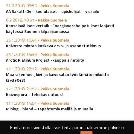
21.2.2018, 08:53 -
Pekka Suomela
AA Sakatti Oy – koululaiset – opiskelijat – vierailu
6.2.2018, 10:51 -
Pekka Suomela
Kansainvälinen vertailu: Energiaverohelpotukset laajasti
käytössä Suomen kilpailijamaissa
26.1.2018, 10:44 -
Pekka Suomela
Kaivostoimintaa koskeva arvo- ja asennetutkimus
25.1.2018, 14:49 -
Pekka Suomela
Arctic Platinum Project -kauppa sinetöity
17.1.2018, 22:12 -
Pekka Suomela
Maarakennus-, kivi- ja kaivosalan työelämätoimikunta
(3+3+0+3)
17.1.2018, 21:57 -
Pekka Suomela
Kaivospora – tehokas uutuus!
11.1.2018, 14:54 -
Pekka Suomela
Mining Finland – tapahtumia meillä ja muualla
Käytämme sivustolla evästeitä parantaaksemme palvelun