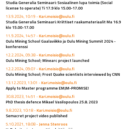
Studia Generalia Seminaari: Sosiaalinen lupa toimia (Social
license to operate) Ti 17.9 klo 15.00-17.00
13.9.2024, 10:19 -
Kari.moisio@oulu.fi
Studia Generalia Seminaari: Kriittiset raakamateriaalit Ma 16.9
klo 15.00-17.00
11.9.2024, 14:57 -
Kari.moisio@oulu.fi
Oulu Mining School Gaalaviikko ja Oulu Mining Summit 2024 -
konferenssi
12.2.2024, 09:38 -
Kari.moisio@oulu.fi
Oulu Mining School; Minearc project launched
12.2.2024, 09:07 -
Kari.moisio@oulu.fi
Oulu Mining School; Frost Quake scientists interviewed by CNN
13.12.2023, 13:01 -
Kari.moisio@oulu.fi
Apply to Master programme EMJM-PROMISE!
30.8.2023, 14:51 -
Kari.moisio@oulu.fi
PhD thesis defence Mikael Vasilopoulos 25.8. 2023
9.8.2023, 10:18 -
Kari.moisio@oulu.fi
Semacret project video published
5.10.2021, 18:08 -
Jenna Stenroos