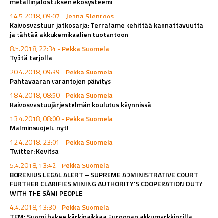
metallinjalostuksen ekosysteemi
14.5.2018, 09:07 -
Jenna Stenroos
Kaivosvastuun jatkosarja: Terrafame kehittää kannattavuutta
ja tähtää akkukemikaalien tuotantoon
8.5.2018, 22:34 -
Pekka Suomela
Työtä tarjolla
20.4.2018, 09:39 -
Pekka Suomela
Pahtavaaran varantojen päivitys
18.4.2018, 08:50 -
Pekka Suomela
Kaivosvastuujärjestelmän koulutus käynnissä
13.4.2018, 08:00 -
Pekka Suomela
Malminsuojelu nyt!
12.4.2018, 23:01 -
Pekka Suomela
Twitter: Kevitsa
5.4.2018, 13:42 -
Pekka Suomela
BORENIUS LEGAL ALERT – SUPREME ADMINISTRATIVE COURT
FURTHER CLARIFIES MINING AUTHORITY’S COOPERATION DUTY
WITH THE SÁMI PEOPLE
4.4.2018, 13:30 -
Pekka Suomela
TEM: Suomi hakee kärkipaikkaa Euroopan akkumarkkinoilla