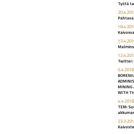
Työtä ta
20.4.201
Pahtavaa
18.4.201
Kaivosv
13.4.201
Malminsu
12.4.201
Twitter:
5.4.2018
BORENIU
ADMINIS
MINING 
WITH TH
4.4.2018
TEM: Su
akkumar
23.3.201
Kaivoste