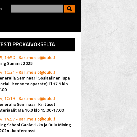
n
YESTI PROKAIVOKSELTA
5, 13:50 -
Kari.moisio@oulu.fi
ning Summit 2025
4, 10:21 -
Kari.moisio@oulu.fi
eneralia Seminaari: Sosiaalinen lupa
Social license to operate) Ti 17.9 klo
7.00
4, 10:19 -
Kari.moisio@oulu.fi
eneralia Seminaari: Kriittiset
eriaalit Ma 16.9 klo 15.00-17.00
4, 14:57 -
Kari.moisio@oulu.fi
ing School Gaalaviikko ja Oulu Mining
2024 -konferenssi