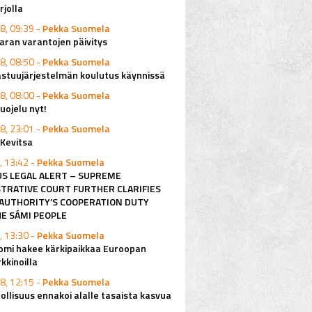
rjolla
8, 09:39 -
Pekka Suomela
ran varantojen päivitys
8, 08:50 -
Pekka Suomela
astuujärjestelmän koulutus käynnissä
8, 08:00 -
Pekka Suomela
ojelu nyt!
8, 23:01 -
Pekka Suomela
 Kevitsa
, 13:42 -
Pekka Suomela
S LEGAL ALERT – SUPREME
TRATIVE COURT FURTHER CLARIFIES
AUTHORITY’S COOPERATION DUTY
E SÁMI PEOPLE
, 13:30 -
Pekka Suomela
omi hakee kärkipaikkaa Euroopan
kkinoilla
8, 12:15 -
Pekka Suomela
ollisuus ennakoi alalle tasaista kasvua