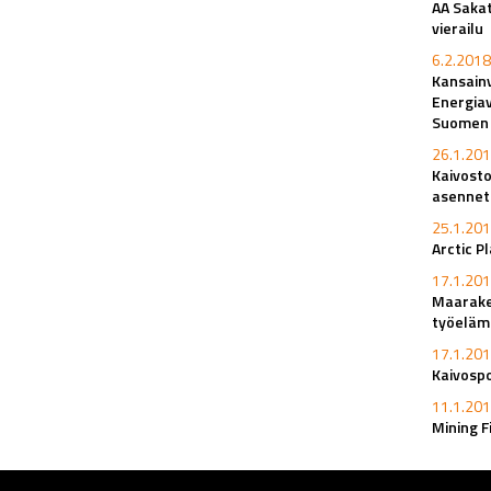
AA Sakat
vierailu
6.2.2018
Kansainv
Energiav
Suomen k
26.1.201
Kaivosto
asennet
25.1.201
Arctic P
17.1.201
Maaraken
työeläm
17.1.201
Kaivosp
11.1.201
Mining F