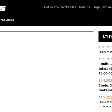
.
.
Tietoa ProKaivoksesta
Palaute
Kirjautumine
YÖPAIKAT
LYH
19.8.202
Oulu Mi
13.9.202
Studia G
toimia (
15.00-1
13.9.202
Studia G
raakamat
11.9.202
Oulu Min
Summit 