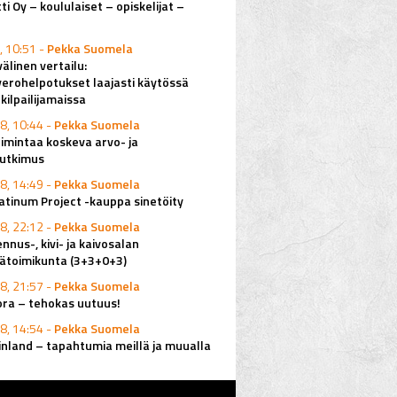
ti Oy – koululaiset – opiskelijat –
, 10:51 -
Pekka Suomela
älinen vertailu:
erohelpotukset laajasti käytössä
ilpailijamaissa
8, 10:44 -
Pekka Suomela
imintaa koskeva arvo- ja
utkimus
8, 14:49 -
Pekka Suomela
latinum Project -kauppa sinetöity
8, 22:12 -
Pekka Suomela
nus-, kivi- ja kaivosalan
ätoimikunta (3+3+0+3)
8, 21:57 -
Pekka Suomela
ora – tehokas uutuus!
8, 14:54 -
Pekka Suomela
inland – tapahtumia meillä ja muualla