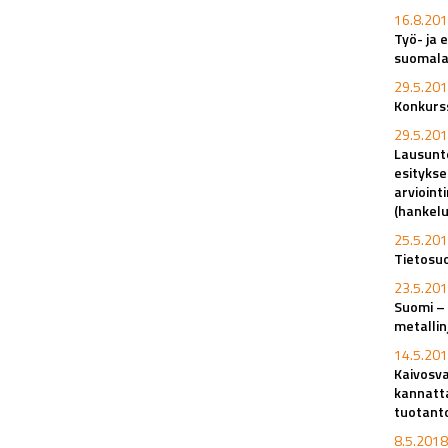
16.8.201
Työ- ja 
suomala
29.5.201
Konkurss
29.5.201
Lausunto
esitykse
arvioint
(hankel
25.5.201
Tietosuo
23.5.201
Suomi – 
metalli
14.5.201
Kaivosva
kannatt
tuotant
8.5.2018