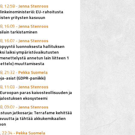
8, 12:58 -
Jenna Stenroos
elinkeinoministeriö: EU-rahoitusta
isten yritysten kasvuun
8, 16:09 -
Jenna Stenroos
ilain tarkistaminen
8, 16:07 -
Jenna Stenroos
pyyntö luonnoksesta hallituksen
ksi laiksi ympäristövaikutusten
imenettelystä annetun lain liitteen 1
uettelo) muuttamisesta
8, 21:32 -
Pekka Suomela
ja-asiat (GDPR-paniikki)
8, 11:03 -
Jenna Stenroos
Euroopan paras kaivosteollisuuden ja
njalostuksen ekosysteemi
8, 09:07 -
Jenna Stenroos
stuun jatkosarja: Terrafame kehittää
avuutta ja tähtää akkukemikaalien
oon
, 22:34 -
Pekka Suomela