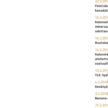
22.3.201
FinnCob
kanadal
16.3.201
Kaivosa
mineraal
odottav
16.3.201
Ruotsiss
14.3.201
Kaivoste
aloitett
vastuull
10.3.201
YLE: Syd
4.3.2018
Kesätyöp
3.3.2018
Banana-
21.2.201