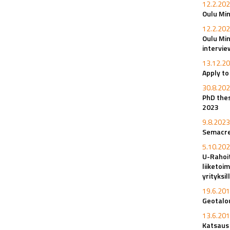
12.2.202
Oulu Min
12.2.202
Oulu Min
intervi
13.12.20
Apply t
30.8.202
PhD thes
2023
9.8.2023
Semacret
5.10.202
U-Rahoi
liiketoi
yrityksi
19.6.201
Geotalou
13.6.201
Katsaus 