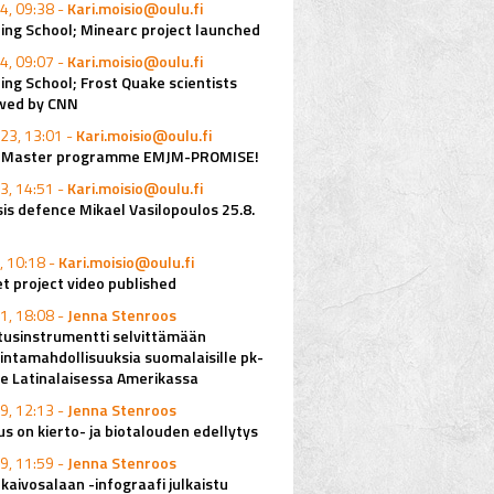
4, 09:38 -
Kari.moisio@oulu.fi
ing School; Minearc project launched
4, 09:07 -
Kari.moisio@oulu.fi
ing School; Frost Quake scientists
ewed by CNN
23, 13:01 -
Kari.moisio@oulu.fi
o Master programme EMJM-PROMISE!
3, 14:51 -
Kari.moisio@oulu.fi
is defence Mikael Vasilopoulos 25.8.
, 10:18 -
Kari.moisio@oulu.fi
 project video published
1, 18:08 -
Jenna Stenroos
tusinstrumentti selvittämään
mintamahdollisuuksia suomalaisille pk-
lle Latinalaisessa Amerikassa
9, 12:13 -
Jenna Stenroos
s on kierto- ja biotalouden edellytys
9, 11:59 -
Jenna Stenroos
kaivosalaan -infograafi julkaistu