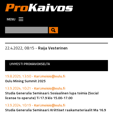
MENU
ETUSIVU
UUTISET
UUSI
22.4.2022, 08:15 -
Raija Vesterinen
VIESTINTÄ
TYÖPAIKAT
LYHYESTI PROKAIVOKSELTA
19.8.2025, 13:50 -
Kari.moisio@oulu.fi
Oulu Mining Summit 2025
13.9.2024, 10:21 -
Kari.moisio@oulu.fi
Studia Generalia Seminaari: Sosiaalinen lupa toimia (Social
license to operate) Ti 17.9 klo 15.00-17.00
13.9.2024, 10:19 -
Kari.moisio@oulu.fi
Studia Generalia Seminaari: Kriittiset raakamateriaalit Ma 16.9