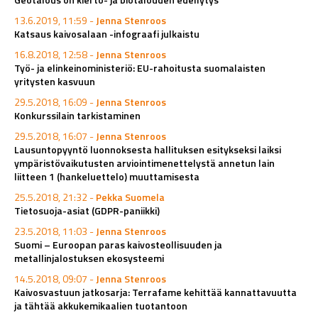
13.6.2019, 11:59 -
Jenna Stenroos
Katsaus kaivosalaan -infograafi julkaistu
16.8.2018, 12:58 -
Jenna Stenroos
Työ- ja elinkeinoministeriö: EU-rahoitusta suomalaisten
yritysten kasvuun
29.5.2018, 16:09 -
Jenna Stenroos
Konkurssilain tarkistaminen
29.5.2018, 16:07 -
Jenna Stenroos
Lausuntopyyntö luonnoksesta hallituksen esitykseksi laiksi
ympäristövaikutusten arviointimenettelystä annetun lain
liitteen 1 (hankeluettelo) muuttamisesta
25.5.2018, 21:32 -
Pekka Suomela
Tietosuoja-asiat (GDPR-paniikki)
23.5.2018, 11:03 -
Jenna Stenroos
Suomi – Euroopan paras kaivosteollisuuden ja
metallinjalostuksen ekosysteemi
14.5.2018, 09:07 -
Jenna Stenroos
Kaivosvastuun jatkosarja: Terrafame kehittää kannattavuutta
ja tähtää akkukemikaalien tuotantoon