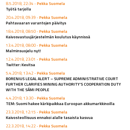
8.5.2018, 22:34 -
Pekka Suomela
Työtä tarjolla
20.4.2018, 09:39 -
Pekka Suomela
Pahtavaaran varantojen päivitys
18.4.2018, 08:50 -
Pekka Suomela
Kaivosvastuujärjestelmän koulutus käynnissä
13.4.2018, 08:00 -
Pekka Suomela
Malminsuojelu nyt!
12.4.2018, 23:01 -
Pekka Suomela
Twitter: Kevitsa
5.4.2018, 13:42 -
Pekka Suomela
BORENIUS LEGAL ALERT – SUPREME ADMINISTRATIVE COURT
FURTHER CLARIFIES MINING AUTHORITY’S COOPERATION DUTY
WITH THE SÁMI PEOPLE
4.4.2018, 13:30 -
Pekka Suomela
TEM: Suomi hakee kärkipaikkaa Euroopan akkumarkkinoilla
23.3.2018, 12:15 -
Pekka Suomela
Kaivosteollisuus ennakoi alalle tasaista kasvua
22.3.2018, 14:22 -
Pekka Suomela