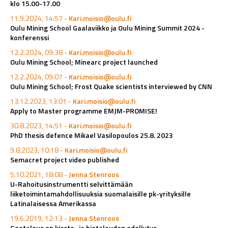
klo 15.00-17.00
11.9.2024, 14:57 -
Kari.moisio@oulu.fi
Oulu Mining School Gaalaviikko ja Oulu Mining Summit 2024 -
konferenssi
12.2.2024, 09:38 -
Kari.moisio@oulu.fi
Oulu Mining School; Minearc project launched
12.2.2024, 09:07 -
Kari.moisio@oulu.fi
Oulu Mining School; Frost Quake scientists interviewed by CNN
13.12.2023, 13:01 -
Kari.moisio@oulu.fi
Apply to Master programme EMJM-PROMISE!
30.8.2023, 14:51 -
Kari.moisio@oulu.fi
PhD thesis defence Mikael Vasilopoulos 25.8. 2023
9.8.2023, 10:18 -
Kari.moisio@oulu.fi
Semacret project video published
5.10.2021, 18:08 -
Jenna Stenroos
U-Rahoitusinstrumentti selvittämään
liiketoimintamahdollisuuksia suomalaisille pk-yrityksille
Latinalaisessa Amerikassa
19.6.2019, 12:13 -
Jenna Stenroos
Geotalous on kierto- ja biotalouden edellytys