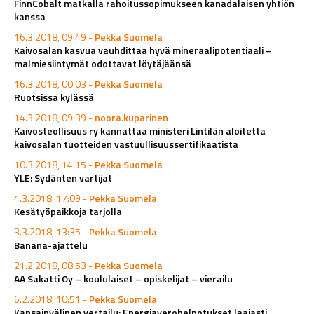
FinnCobalt matkalla rahoitussopimukseen kanadalaisen yhtiön
kanssa
16.3.2018, 09:49 -
Pekka Suomela
Kaivosalan kasvua vauhdittaa hyvä mineraalipotentiaali –
malmiesiintymät odottavat löytäjäänsä
16.3.2018, 00:03 -
Pekka Suomela
Ruotsissa kylässä
14.3.2018, 09:39 -
noora.kuparinen
Kaivosteollisuus ry kannattaa ministeri Lintilän aloitetta
kaivosalan tuotteiden vastuullisuussertifikaatista
10.3.2018, 14:15 -
Pekka Suomela
YLE: Sydänten vartijat
4.3.2018, 17:09 -
Pekka Suomela
Kesätyöpaikkoja tarjolla
3.3.2018, 13:35 -
Pekka Suomela
Banana-ajattelu
21.2.2018, 08:53 -
Pekka Suomela
AA Sakatti Oy – koululaiset – opiskelijat – vierailu
6.2.2018, 10:51 -
Pekka Suomela
Kansainvälinen vertailu: Energiaverohelpotukset laajasti