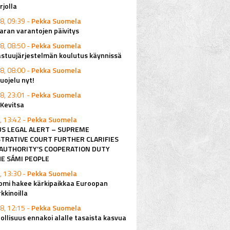
rjolla
8, 09:39 -
Pekka Suomela
ran varantojen päivitys
8, 08:50 -
Pekka Suomela
astuujärjestelmän koulutus käynnissä
8, 08:00 -
Pekka Suomela
ojelu nyt!
8, 23:01 -
Pekka Suomela
 Kevitsa
, 13:42 -
Pekka Suomela
S LEGAL ALERT – SUPREME
TRATIVE COURT FURTHER CLARIFIES
AUTHORITY’S COOPERATION DUTY
E SÁMI PEOPLE
, 13:30 -
Pekka Suomela
omi hakee kärkipaikkaa Euroopan
kkinoilla
8, 12:15 -
Pekka Suomela
ollisuus ennakoi alalle tasaista kasvua