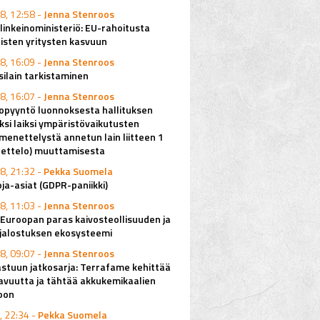
8, 12:58 -
Jenna Stenroos
elinkeinoministeriö: EU-rahoitusta
isten yritysten kasvuun
8, 16:09 -
Jenna Stenroos
ilain tarkistaminen
8, 16:07 -
Jenna Stenroos
pyyntö luonnoksesta hallituksen
ksi laiksi ympäristövaikutusten
imenettelystä annetun lain liitteen 1
uettelo) muuttamisesta
8, 21:32 -
Pekka Suomela
ja-asiat (GDPR-paniikki)
8, 11:03 -
Jenna Stenroos
Euroopan paras kaivosteollisuuden ja
njalostuksen ekosysteemi
8, 09:07 -
Jenna Stenroos
stuun jatkosarja: Terrafame kehittää
avuutta ja tähtää akkukemikaalien
oon
, 22:34 -
Pekka Suomela