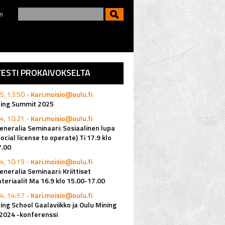
n
YESTI PROKAIVOKSELTA
5, 13:50 -
Kari.moisio@oulu.fi
ning Summit 2025
4, 10:21 -
Kari.moisio@oulu.fi
eneralia Seminaari: Sosiaalinen lupa
Social license to operate) Ti 17.9 klo
7.00
4, 10:19 -
Kari.moisio@oulu.fi
eneralia Seminaari: Kriittiset
eriaalit Ma 16.9 klo 15.00-17.00
4, 14:57 -
Kari.moisio@oulu.fi
ing School Gaalaviikko ja Oulu Mining
2024 -konferenssi