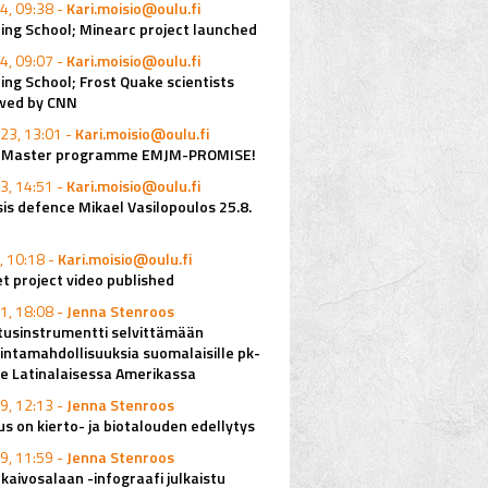
4, 09:38 -
Kari.moisio@oulu.fi
ing School; Minearc project launched
4, 09:07 -
Kari.moisio@oulu.fi
ing School; Frost Quake scientists
ewed by CNN
23, 13:01 -
Kari.moisio@oulu.fi
o Master programme EMJM-PROMISE!
3, 14:51 -
Kari.moisio@oulu.fi
is defence Mikael Vasilopoulos 25.8.
, 10:18 -
Kari.moisio@oulu.fi
 project video published
1, 18:08 -
Jenna Stenroos
tusinstrumentti selvittämään
mintamahdollisuuksia suomalaisille pk-
lle Latinalaisessa Amerikassa
9, 12:13 -
Jenna Stenroos
s on kierto- ja biotalouden edellytys
9, 11:59 -
Jenna Stenroos
kaivosalaan -infograafi julkaistu