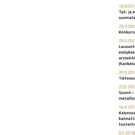
16.8.201
Työ- ja 
suomala
29.5.201
Konkurss
29.5.201
Lausunto
esitykse
arvioint
(hankel
25.5.201
Tietosuo
23.5.201
Suomi – 
metalli
14.5.201
Kaivosva
kannatt
tuotant
8.5.2018