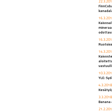
22.3.201
FinnCob
kanadal
16.3.201
Kaivosa
mineraal
odottav
16.3.201
Ruotsiss
14.3.201
Kaivoste
aloitett
vastuull
10.3.201
YLE: Syd
4.3.2018
Kesätyöp
3.3.2018
Banana-
21.2.201