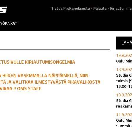
.
.
Tietoa ProKaivoksesta
Palaute
Kirjautumine
YÖPAIKAT
LYH
19.8.202
Oulu Mi
ETUSIVULLE KIRJAUTUMISONGELMIA
13.9.202
EA HIIREN VASEMMALLA NÄPPÄIMELLÄ, NIIN
Studia G
toimia (
NTÄ JA VALITKAA ILMESTYVÄSTÄ PIKAVALIKOSTA
15.00-1
VIKAA !! OMS STAFF
13.9.202
Studia G
raakamat
11.9.202
Oulu Min
Summit 