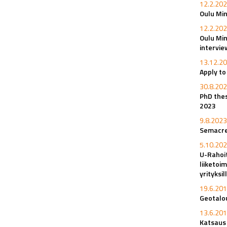
12.2.202
Oulu Min
12.2.202
Oulu Min
intervi
13.12.20
Apply t
30.8.202
PhD thes
2023
9.8.2023
Semacret
5.10.202
U-Rahoi
liiketoi
yrityksi
19.6.201
Geotalou
13.6.201
Katsaus 