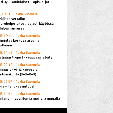
ti Oy – koululaiset – opiskelijat –
, 10:51 -
Pekka Suomela
älinen vertailu:
erohelpotukset laajasti käytössä
ilpailijamaissa
8, 10:44 -
Pekka Suomela
imintaa koskeva arvo- ja
utkimus
8, 14:49 -
Pekka Suomela
latinum Project -kauppa sinetöity
8, 22:12 -
Pekka Suomela
nus-, kivi- ja kaivosalan
ätoimikunta (3+3+0+3)
8, 21:57 -
Pekka Suomela
ora – tehokas uutuus!
8, 14:54 -
Pekka Suomela
inland – tapahtumia meillä ja muualla