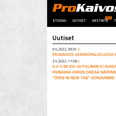
UUSI
ETUSIVU
UUTISET
VIESTINTÄ
T
Uutiset
9.5.2022, 09:01
()
PROKAIVOS VERKKOPALVELUSSA 
2.5.2022, 17:58
()
H U O M! JOS UUTISLINKKI EI AUK
PAINAKAA HIIREN OIKEAA NÄPPÄI
”OPEN IN NEW TAB”. KORJAAMME 