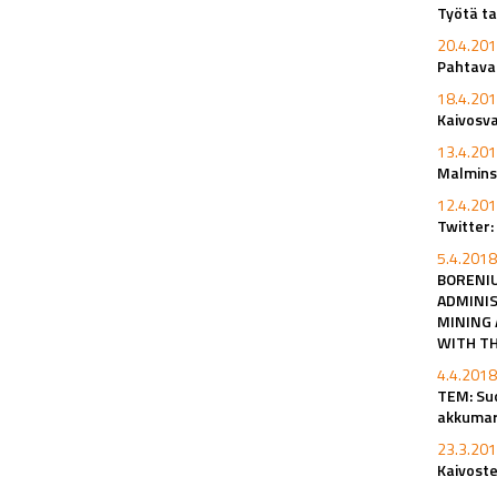
Työtä ta
20.4.201
Pahtavaa
18.4.201
Kaivosv
13.4.201
Malminsu
12.4.201
Twitter:
5.4.2018
BORENIU
ADMINIS
MINING 
WITH TH
4.4.2018
TEM: Su
akkumar
23.3.201
Kaivoste