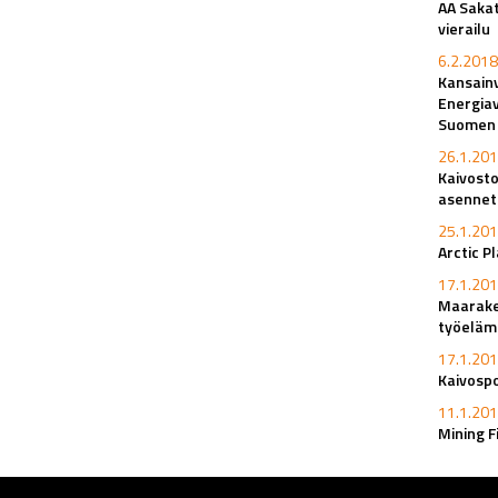
AA Sakat
vierailu
6.2.2018
Kansainv
Energiav
Suomen k
26.1.201
Kaivosto
asennet
25.1.201
Arctic P
17.1.201
Maaraken
työeläm
17.1.201
Kaivosp
11.1.201
Mining F