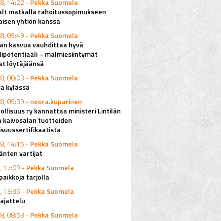
8, 14:22 -
Pekka Suomela
alt matkalla rahoitussopimukseen
aisen yhtiön kanssa
8, 09:49 -
Pekka Suomela
lan kasvua vauhdittaa hyvä
ipotentiaali – malmiesiintymät
at löytäjäänsä
8, 00:03 -
Pekka Suomela
a kylässä
8, 09:39 -
noora.kuparinen
ollisuus ry kannattaa ministeri Lintilän
a kaivosalan tuotteiden
isuussertifikaatista
8, 14:15 -
Pekka Suomela
änten vartijat
, 17:09 -
Pekka Suomela
aikkoja tarjolla
, 13:35 -
Pekka Suomela
ajattelu
8, 08:53 -
Pekka Suomela