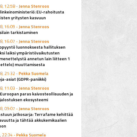
8, 12:58 -
Jenna Stenroos
elinkeinoministeriö: EU-rahoitusta
isten yritysten kasvuun
8, 16:09 -
Jenna Stenroos
ilain tarkistaminen
8, 16:07 -
Jenna Stenroos
pyyntö luonnoksesta hallituksen
ksi laiksi ympäristövaikutusten
imenettelystä annetun lain liitteen 1
uettelo) muuttamisesta
8, 21:32 -
Pekka Suomela
ja-asiat (GDPR-paniikki)
8, 11:03 -
Jenna Stenroos
Euroopan paras kaivosteollisuuden ja
njalostuksen ekosysteemi
8, 09:07 -
Jenna Stenroos
stuun jatkosarja: Terrafame kehittää
avuutta ja tähtää akkukemikaalien
oon
, 22:34 -
Pekka Suomela