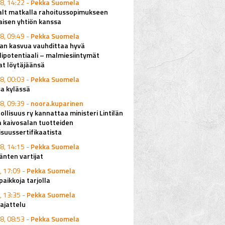
8, 14:22 -
Pekka Suomela
alt matkalla rahoitussopimukseen
aisen yhtiön kanssa
8, 09:49 -
Pekka Suomela
lan kasvua vauhdittaa hyvä
ipotentiaali – malmiesiintymät
at löytäjäänsä
8, 00:03 -
Pekka Suomela
a kylässä
8, 09:39 -
noora.kuparinen
ollisuus ry kannattaa ministeri Lintilän
a kaivosalan tuotteiden
isuussertifikaatista
8, 14:15 -
Pekka Suomela
änten vartijat
, 17:09 -
Pekka Suomela
aikkoja tarjolla
, 13:35 -
Pekka Suomela
ajattelu
8, 08:53 -
Pekka Suomela