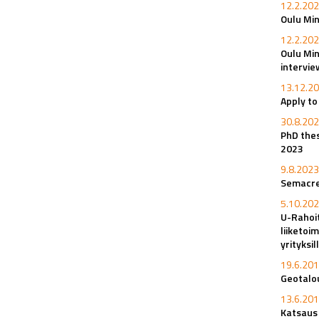
12.2.202
Oulu Min
12.2.202
Oulu Min
intervi
13.12.20
Apply t
30.8.202
PhD thes
2023
9.8.2023
Semacret
5.10.202
U-Rahoi
liiketoi
yrityksi
19.6.201
Geotalou
13.6.201
Katsaus 