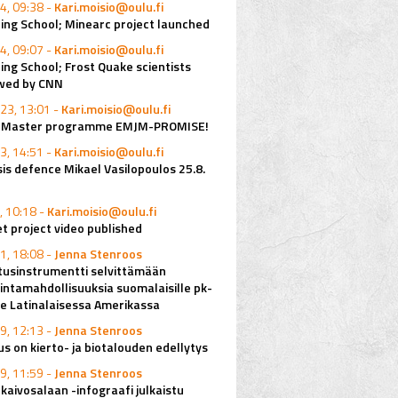
4, 09:38 -
Kari.moisio@oulu.fi
ing School; Minearc project launched
4, 09:07 -
Kari.moisio@oulu.fi
ing School; Frost Quake scientists
ewed by CNN
23, 13:01 -
Kari.moisio@oulu.fi
o Master programme EMJM-PROMISE!
3, 14:51 -
Kari.moisio@oulu.fi
is defence Mikael Vasilopoulos 25.8.
, 10:18 -
Kari.moisio@oulu.fi
 project video published
1, 18:08 -
Jenna Stenroos
tusinstrumentti selvittämään
mintamahdollisuuksia suomalaisille pk-
lle Latinalaisessa Amerikassa
9, 12:13 -
Jenna Stenroos
s on kierto- ja biotalouden edellytys
9, 11:59 -
Jenna Stenroos
kaivosalaan -infograafi julkaistu