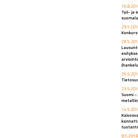
16.8.201
Työ- ja 
suomala
29.5.201
Konkurss
29.5.201
Lausunto
esitykse
arvioint
(hankel
25.5.201
Tietosuo
23.5.201
Suomi – 
metalli
14.5.201
Kaivosva
kannatt
tuotant
8.5.2018