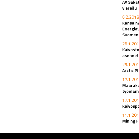
AA Sakat
vierailu
6.2.2018
Kansainv
Energiav
Suomen k
26.1.201
Kaivosto
asennet
25.1.201
Arctic P
17.1.201
Maaraken
työeläm
17.1.201
Kaivosp
11.1.201
Mining F