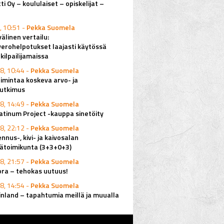
ti Oy – koululaiset – opiskelijat –
, 10:51 -
Pekka Suomela
älinen vertailu:
erohelpotukset laajasti käytössä
ilpailijamaissa
8, 10:44 -
Pekka Suomela
imintaa koskeva arvo- ja
utkimus
8, 14:49 -
Pekka Suomela
latinum Project -kauppa sinetöity
8, 22:12 -
Pekka Suomela
nus-, kivi- ja kaivosalan
ätoimikunta (3+3+0+3)
8, 21:57 -
Pekka Suomela
ora – tehokas uutuus!
8, 14:54 -
Pekka Suomela
inland – tapahtumia meillä ja muualla