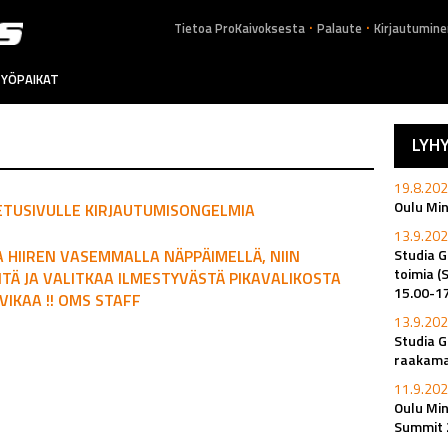
.
.
Tietoa ProKaivoksesta
Palaute
Kirjautumine
YÖPAIKAT
LYH
19.8.202
Oulu Mi
ETUSIVULLE KIRJAUTUMISONGELMIA
13.9.202
EA HIIREN VASEMMALLA NÄPPÄIMELLÄ, NIIN
Studia G
toimia (
NTÄ JA VALITKAA ILMESTYVÄSTÄ PIKAVALIKOSTA
15.00-1
VIKAA !! OMS STAFF
13.9.202
Studia G
raakamat
11.9.202
Oulu Min
Summit 