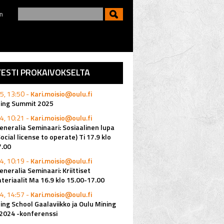
n
YESTI PROKAIVOKSELTA
5, 13:50 -
Kari.moisio@oulu.fi
ning Summit 2025
4, 10:21 -
Kari.moisio@oulu.fi
eneralia Seminaari: Sosiaalinen lupa
Social license to operate) Ti 17.9 klo
7.00
4, 10:19 -
Kari.moisio@oulu.fi
eneralia Seminaari: Kriittiset
eriaalit Ma 16.9 klo 15.00-17.00
4, 14:57 -
Kari.moisio@oulu.fi
ing School Gaalaviikko ja Oulu Mining
2024 -konferenssi