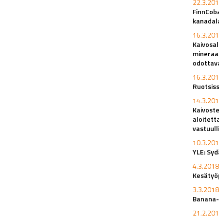
22.3.201
FinnCob
kanadal
16.3.201
Kaivosa
mineraal
odottav
16.3.201
Ruotsiss
14.3.201
Kaivoste
aloitett
vastuull
10.3.201
YLE: Syd
4.3.2018
Kesätyöp
3.3.2018
Banana-
21.2.201