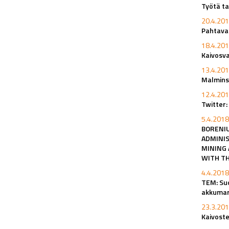
Työtä ta
20.4.201
Pahtavaa
18.4.201
Kaivosv
13.4.201
Malminsu
12.4.201
Twitter:
5.4.2018
BORENIU
ADMINIS
MINING 
WITH TH
4.4.2018
TEM: Su
akkumar
23.3.201
Kaivoste