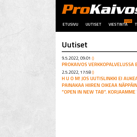
UUSI
ETUSIVU
UUTISET
VIESTINTÄ
T
Uutiset
9.5.2022, 09:01
()
PROKAIVOS VERKKOPALVELUSSA 
2.5.2022, 17:58
()
H U O M! JOS UUTISLINKKI EI AUK
PAINAKAA HIIREN OIKEAA NÄPPÄI
”OPEN IN NEW TAB”. KORJAAMME 