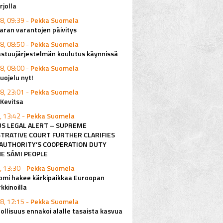
rjolla
8, 09:39 -
Pekka Suomela
ran varantojen päivitys
8, 08:50 -
Pekka Suomela
astuujärjestelmän koulutus käynnissä
8, 08:00 -
Pekka Suomela
ojelu nyt!
8, 23:01 -
Pekka Suomela
 Kevitsa
, 13:42 -
Pekka Suomela
S LEGAL ALERT – SUPREME
TRATIVE COURT FURTHER CLARIFIES
AUTHORITY’S COOPERATION DUTY
E SÁMI PEOPLE
, 13:30 -
Pekka Suomela
omi hakee kärkipaikkaa Euroopan
kkinoilla
8, 12:15 -
Pekka Suomela
ollisuus ennakoi alalle tasaista kasvua