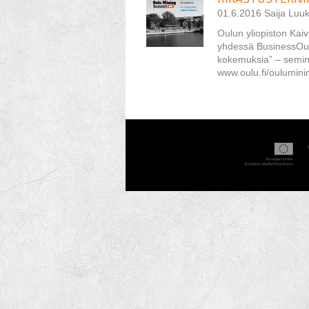
01.6.2016 Saija Luuk
Oulun yliopiston Kai
yhdessä BusinessOulu
kokemuksia” – semin
www.oulu.fi/oulumin