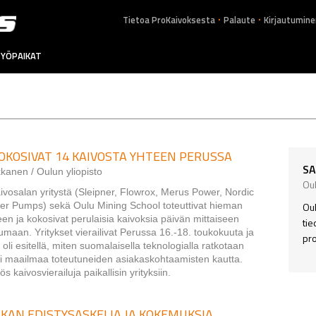
.
.
Tietoa ProKaivoksesta
Palaute
Kirjautumine
YÖPAIKAT
OKOSIVAT 14 KAIVOSTA YHTEEN PERUSSA
SA
kanen / Oulun yliopisto
Oul
ivosalan yritystä (Sleipner, Flowrox, Merus Power, Nordic
zer Pumps) sekä Oulu Mining School toteuttivat hieman
Oul
een ja kokosivat perulaisia kaivoksia päivän mittaiseen
tie
maan. Yritykset vierailivat Perussa 16.-18. toukokuuta ja
pro
i esitellä, miten suomalaisella teknologialla ratkotaan
i maailmaa toteutuneiden asiakaskohtaamisten kautta.
 kaivosvierailuja paikallisin yrityksiin.
KAN EDISTYSASKELIA JA KOKEMUKSIA