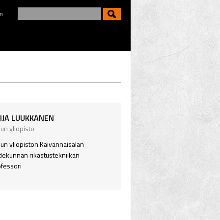
n
IJA LUUKKANEN
un yliopisto
un yliopiston Kaivannaisalan
dekunnan rikastustekniikan
fessori