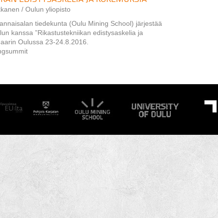
kanen / Oulun yliopisto
vannaisalan tiedekunta (Oulu Mining School) järjestää
n kanssa ”Rikastustekniikan edistysaskelia ja
aarin Oulussa 23-24.8.2016.
ingsummit