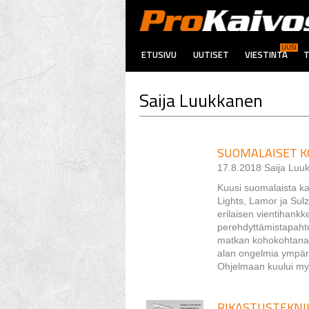
UUSI
ETUSIVU
UUTISET
VIESTINTÄ
T
Saija Luukkanen
SUOMALAISET K
17.8.2018 Saija Luuk
Kuusi suomalaista ka
Lights, Lamor ja Sul
erilaisen vientihankk
perehdyttämistapahtu
matkan kohokohtana ol
alan ongelmia ympär
Ohjelmaan kuului myös
RIKASTUSTEKNII