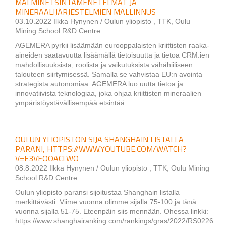
MALMINETSINTÄMENETELMÄT JA
MINERAALIJÄRJESTELMIEN MALLINNUS
03.10.2022 Ilkka Hynynen / Oulun yliopisto , TTK, Oulu
Mining School R&D Centre
AGEMERA pyrkii lisäämään eurooppalaisten kriittisten raaka-
aineiden saatavuutta lisäämällä tietoisuutta ja tietoa CRM:ien
mahdollisuuksista, roolista ja vaikutuksista vähähiiliseen
talouteen siirtymisessä. Samalla se vahvistaa EU:n avointa
strategista autonomiaa. AGEMERA luo uutta tietoa ja
innovatiivista teknologiaa, joka ohjaa kriittisten mineraalien
ympäristöystävällisempää etsintää.
OULUN YLIOPISTON SIJA SHANGHAIN LISTALLA
PARANI, HTTPS://WWW.YOUTUBE.COM/WATCH?
V=E3VFOOACLWO
08.8.2022 Ilkka Hynynen / Oulun yliopisto , TTK, Oulu Mining
School R&D Centre
Oulun yliopisto paransi sijoitustaa Shanghain listalla
merkittävästi. Viime vuonna olimme sijalla 75-100 ja tänä
vuonna sijalla 51-75. Eteenpäin siis mennään. Ohessa linkki:
https://www.shanghairanking.com/rankings/gras/2022/RS0226