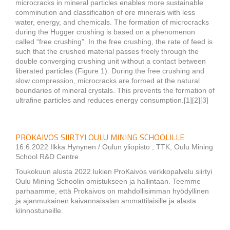
microcracks in mineral particles enables more sustainable
comminution and classification of ore minerals with less
water, energy, and chemicals. The formation of microcracks
during the Hugger crushing is based on a phenomenon
called “free crushing”. In the free crushing, the rate of feed is
such that the crushed material passes freely through the
double converging crushing unit without a contact between
liberated particles (Figure 1). During the free crushing and
slow compression, microcracks are formed at the natural
boundaries of mineral crystals. This prevents the formation of
ultrafine particles and reduces energy consumption.[1][2][3]
PROKAIVOS SIIRTYI OULU MINING SCHOOLILLE
16.6.2022 Ilkka Hynynen / Oulun yliopisto , TTK, Oulu Mining
School R&D Centre
Toukokuun alusta 2022 lukien ProKaivos verkkopalvelu siirtyi
Oulu Mining Schoolin omistukseen ja hallintaan. Teemme
parhaamme, että Prokaivos on mahdollisimman hyödyllinen
ja ajanmukainen kaivannaisalan ammattilaisille ja alasta
kiinnostuneille.