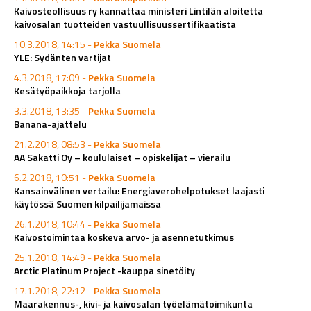
Kaivosteollisuus ry kannattaa ministeri Lintilän aloitetta
kaivosalan tuotteiden vastuullisuussertifikaatista
10.3.2018, 14:15 -
Pekka Suomela
YLE: Sydänten vartijat
4.3.2018, 17:09 -
Pekka Suomela
Kesätyöpaikkoja tarjolla
3.3.2018, 13:35 -
Pekka Suomela
Banana-ajattelu
21.2.2018, 08:53 -
Pekka Suomela
AA Sakatti Oy – koululaiset – opiskelijat – vierailu
6.2.2018, 10:51 -
Pekka Suomela
Kansainvälinen vertailu: Energiaverohelpotukset laajasti
käytössä Suomen kilpailijamaissa
26.1.2018, 10:44 -
Pekka Suomela
Kaivostoimintaa koskeva arvo- ja asennetutkimus
25.1.2018, 14:49 -
Pekka Suomela
Arctic Platinum Project -kauppa sinetöity
17.1.2018, 22:12 -
Pekka Suomela
Maarakennus-, kivi- ja kaivosalan työelämätoimikunta