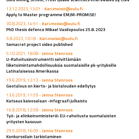
13.12.2023, 13:01 -
Kari.moisio@oulu.fi
Apply to Master programme EMJM-PROMISE!
30.8.2023, 14:51 -
Kari.moisio@oulu.fi
PhD thesis defence Mikael Vasilopoulos 25.8. 2023
9.8.2023, 10:18 -
Kari.moisio@oulu.fi
Semacret project video published
5.10.2021, 18:08 -
Jenna Stenroos
U-Rahoitusinstrumentti selvittämään
liiketoimintamahdollisuuksia suomalaisille pk-yrityksille
Latinalaisessa Amerikassa
19.6.2019, 12:13 -
Jenna Stenroos
Geotalous on kierto- ja biotalouden edellytys
13.6.2019, 11:59 -
Jenna Stenroos
Katsaus kaivosalaan -infograafi julkaistu
16.8.2018, 12:58 -
Jenna Stenroos
Työ- ja elinkeinoministeriö: EU-rahoitusta suomalaisten
yritysten kasvuun
29.5.2018, 16:09 -
Jenna Stenroos
Konkurssilain tarkistaminen