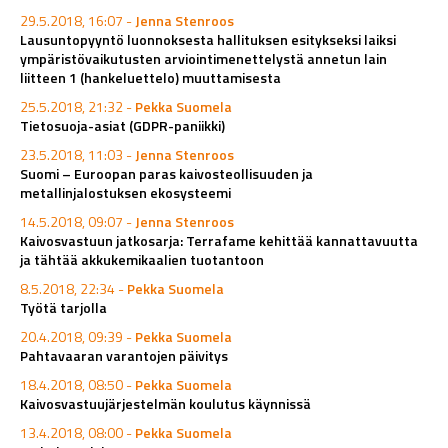
29.5.2018, 16:07 -
Jenna Stenroos
Lausuntopyyntö luonnoksesta hallituksen esitykseksi laiksi
ympäristövaikutusten arviointimenettelystä annetun lain
liitteen 1 (hankeluettelo) muuttamisesta
25.5.2018, 21:32 -
Pekka Suomela
Tietosuoja-asiat (GDPR-paniikki)
23.5.2018, 11:03 -
Jenna Stenroos
Suomi – Euroopan paras kaivosteollisuuden ja
metallinjalostuksen ekosysteemi
14.5.2018, 09:07 -
Jenna Stenroos
Kaivosvastuun jatkosarja: Terrafame kehittää kannattavuutta
ja tähtää akkukemikaalien tuotantoon
8.5.2018, 22:34 -
Pekka Suomela
Työtä tarjolla
20.4.2018, 09:39 -
Pekka Suomela
Pahtavaaran varantojen päivitys
18.4.2018, 08:50 -
Pekka Suomela
Kaivosvastuujärjestelmän koulutus käynnissä
13.4.2018, 08:00 -
Pekka Suomela