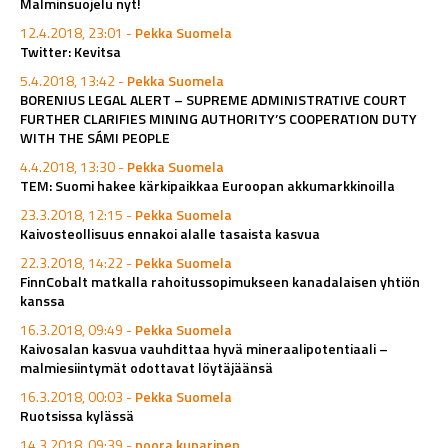
Malminsuojelu nyt!
12.4.2018, 23:01 -
Pekka Suomela
Twitter: Kevitsa
5.4.2018, 13:42 -
Pekka Suomela
BORENIUS LEGAL ALERT – SUPREME ADMINISTRATIVE COURT
FURTHER CLARIFIES MINING AUTHORITY’S COOPERATION DUTY
WITH THE SÁMI PEOPLE
4.4.2018, 13:30 -
Pekka Suomela
TEM: Suomi hakee kärkipaikkaa Euroopan akkumarkkinoilla
23.3.2018, 12:15 -
Pekka Suomela
Kaivosteollisuus ennakoi alalle tasaista kasvua
22.3.2018, 14:22 -
Pekka Suomela
FinnCobalt matkalla rahoitussopimukseen kanadalaisen yhtiön
kanssa
16.3.2018, 09:49 -
Pekka Suomela
Kaivosalan kasvua vauhdittaa hyvä mineraalipotentiaali –
malmiesiintymät odottavat löytäjäänsä
16.3.2018, 00:03 -
Pekka Suomela
Ruotsissa kylässä
14.3.2018, 09:39 -
noora.kuparinen