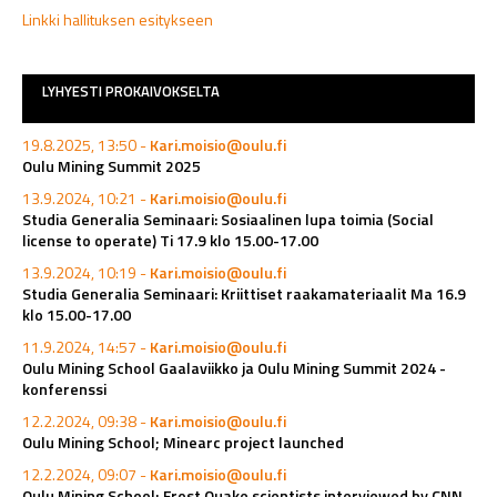
Linkki hallituksen esitykseen
LYHYESTI PROKAIVOKSELTA
19.8.2025, 13:50 -
Kari.moisio@oulu.fi
Oulu Mining Summit 2025
13.9.2024, 10:21 -
Kari.moisio@oulu.fi
Studia Generalia Seminaari: Sosiaalinen lupa toimia (Social
license to operate) Ti 17.9 klo 15.00-17.00
13.9.2024, 10:19 -
Kari.moisio@oulu.fi
Studia Generalia Seminaari: Kriittiset raakamateriaalit Ma 16.9
klo 15.00-17.00
11.9.2024, 14:57 -
Kari.moisio@oulu.fi
Oulu Mining School Gaalaviikko ja Oulu Mining Summit 2024 -
konferenssi
12.2.2024, 09:38 -
Kari.moisio@oulu.fi
Oulu Mining School; Minearc project launched
12.2.2024, 09:07 -
Kari.moisio@oulu.fi
Oulu Mining School; Frost Quake scientists interviewed by CNN