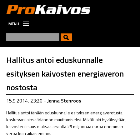
MENU
ETUSIVU
UUTISET
UUSI
Hallitus antoi eduskunnalle
VIESTINTÄ
esityksen kaivosten energiaveron
TYÖPAIKAT
nostosta
15.9.2014, 23:20 -
Jenna Stenroos
Hallitus antoi tänään eduskunnalle esityksen energiaverotusta
koskevan lainsäädännön muuttamiseksi. Mikäli laki hyväksytään,
kaivosteollisuus maksaa arviolta 25 miljoonaa euroa enemmän
veroa kuin aikaisemmin.