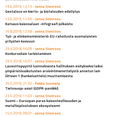
19.6.2019, 12:13 -
Jenna Stenroos
Geotalous on kierto- ja biotalouden edellytys
13.6.2019, 11:59 -
Jenna Stenroos
Katsaus kaivosalaan -infograafi julkaistu
16.8.2018, 12:58 -
Jenna Stenroos
Työ- ja elinkeinoministeriö: EU-rahoitusta suomalaisten
yritysten kasvuun
29.5.2018, 16:09 -
Jenna Stenroos
Konkurssilain tarkistaminen
29.5.2018, 16:07 -
Jenna Stenroos
Lausuntopyyntö luonnoksesta hallituksen esitykseksi laiksi
ympäristövaikutusten arviointimenettelystä annetun lain
liitteen 1 (hankeluettelo) muuttamisesta
25.5.2018, 21:32 -
Pekka Suomela
Tietosuoja-asiat (GDPR-paniikki)
23.5.2018, 11:03 -
Jenna Stenroos
Suomi – Euroopan paras kaivosteollisuuden ja
metallinjalostuksen ekosysteemi
14.5.2018, 09:07 -
Jenna Stenroos