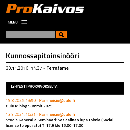
MENU
ETUSIVU
UUTISET
UUSI
Kunnossapitoinsinööri
VIESTINTÄ
30.11.2016, 14:37 -
Terrafame
TYÖPAIKAT
LYHYESTI PROKAIVOKSELTA
19.8.2025, 13:50 -
Kari.moisio@oulu.fi
Oulu Mining Summit 2025
13.9.2024, 10:21 -
Kari.moisio@oulu.fi
Studia Generalia Seminaari: Sosiaalinen lupa toimia (Social
license to operate) Ti 17.9 klo 15.00-17.00