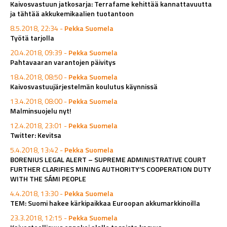
Kaivosvastuun jatkosarja: Terrafame kehittää kannattavuutta
ja tähtää akkukemikaalien tuotantoon
8.5.2018, 22:34 -
Pekka Suomela
Työtä tarjolla
20.4.2018, 09:39 -
Pekka Suomela
Pahtavaaran varantojen päivitys
18.4.2018, 08:50 -
Pekka Suomela
Kaivosvastuujärjestelmän koulutus käynnissä
13.4.2018, 08:00 -
Pekka Suomela
Malminsuojelu nyt!
12.4.2018, 23:01 -
Pekka Suomela
Twitter: Kevitsa
5.4.2018, 13:42 -
Pekka Suomela
BORENIUS LEGAL ALERT – SUPREME ADMINISTRATIVE COURT
FURTHER CLARIFIES MINING AUTHORITY’S COOPERATION DUTY
WITH THE SÁMI PEOPLE
4.4.2018, 13:30 -
Pekka Suomela
TEM: Suomi hakee kärkipaikkaa Euroopan akkumarkkinoilla
23.3.2018, 12:15 -
Pekka Suomela