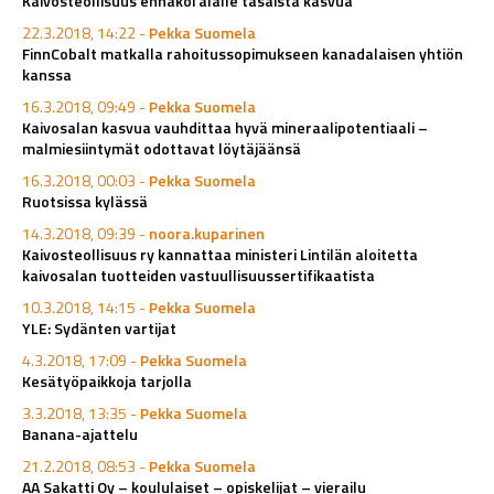
Kaivosteollisuus ennakoi alalle tasaista kasvua
22.3.2018, 14:22 -
Pekka Suomela
FinnCobalt matkalla rahoitussopimukseen kanadalaisen yhtiön
kanssa
16.3.2018, 09:49 -
Pekka Suomela
Kaivosalan kasvua vauhdittaa hyvä mineraalipotentiaali –
malmiesiintymät odottavat löytäjäänsä
16.3.2018, 00:03 -
Pekka Suomela
Ruotsissa kylässä
14.3.2018, 09:39 -
noora.kuparinen
Kaivosteollisuus ry kannattaa ministeri Lintilän aloitetta
kaivosalan tuotteiden vastuullisuussertifikaatista
10.3.2018, 14:15 -
Pekka Suomela
YLE: Sydänten vartijat
4.3.2018, 17:09 -
Pekka Suomela
Kesätyöpaikkoja tarjolla
3.3.2018, 13:35 -
Pekka Suomela
Banana-ajattelu
21.2.2018, 08:53 -
Pekka Suomela
AA Sakatti Oy – koululaiset – opiskelijat – vierailu