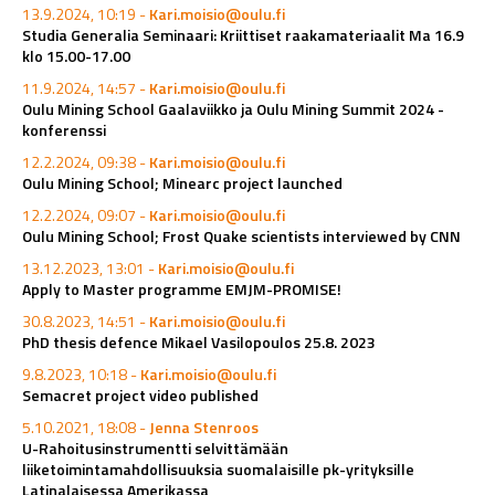
13.9.2024, 10:19 -
Kari.moisio@oulu.fi
Studia Generalia Seminaari: Kriittiset raakamateriaalit Ma 16.9
klo 15.00-17.00
11.9.2024, 14:57 -
Kari.moisio@oulu.fi
Oulu Mining School Gaalaviikko ja Oulu Mining Summit 2024 -
konferenssi
12.2.2024, 09:38 -
Kari.moisio@oulu.fi
Oulu Mining School; Minearc project launched
12.2.2024, 09:07 -
Kari.moisio@oulu.fi
Oulu Mining School; Frost Quake scientists interviewed by CNN
13.12.2023, 13:01 -
Kari.moisio@oulu.fi
Apply to Master programme EMJM-PROMISE!
30.8.2023, 14:51 -
Kari.moisio@oulu.fi
PhD thesis defence Mikael Vasilopoulos 25.8. 2023
9.8.2023, 10:18 -
Kari.moisio@oulu.fi
Semacret project video published
5.10.2021, 18:08 -
Jenna Stenroos
U-Rahoitusinstrumentti selvittämään
liiketoimintamahdollisuuksia suomalaisille pk-yrityksille
Latinalaisessa Amerikassa