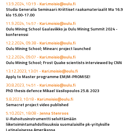
13.9.2024, 10:19 -
Kari.moisio@oulu.fi
Studia Generalia Seminaari: Kriittiset raakamateriaalit Ma 16.9
klo 15.00-17.00
11.9.2024, 14:57 -
Kari.moisio@oulu.fi
Oulu Mining School Gaalaviikko ja Oulu Mining Summit 2024 -
konferenssi
12.2.2024, 09:38 -
Kari.moisio@oulu.fi
Oulu Mining School; Minearc project launched
12.2.2024, 09:07 -
Kari.moisio@oulu.fi
Oulu Mining School; Frost Quake scientists interviewed by CNN
13.12.2023, 13:01 -
Kari.moisio@oulu.fi
Apply to Master programme EMJM-PROMISE!
30.8.2023, 14:51 -
Kari.moisio@oulu.fi
PhD thesis defence Mikael Vasilopoulos 25.8. 2023
9.8.2023, 10:18 -
Kari.moisio@oulu.fi
Semacret project video published
5.10.2021, 18:08 -
Jenna Stenroos
U-Rahoitusinstrumentti selvittämään
liiketoimintamahdollisuuksia suomalaisille pk-yrityksille
Latinalaisessa Amerikassa