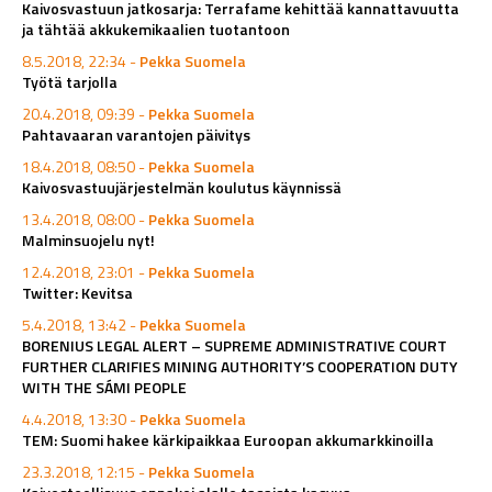
Kaivosvastuun jatkosarja: Terrafame kehittää kannattavuutta
ja tähtää akkukemikaalien tuotantoon
8.5.2018, 22:34 -
Pekka Suomela
Työtä tarjolla
20.4.2018, 09:39 -
Pekka Suomela
Pahtavaaran varantojen päivitys
18.4.2018, 08:50 -
Pekka Suomela
Kaivosvastuujärjestelmän koulutus käynnissä
13.4.2018, 08:00 -
Pekka Suomela
Malminsuojelu nyt!
12.4.2018, 23:01 -
Pekka Suomela
Twitter: Kevitsa
5.4.2018, 13:42 -
Pekka Suomela
BORENIUS LEGAL ALERT – SUPREME ADMINISTRATIVE COURT
FURTHER CLARIFIES MINING AUTHORITY’S COOPERATION DUTY
WITH THE SÁMI PEOPLE
4.4.2018, 13:30 -
Pekka Suomela
TEM: Suomi hakee kärkipaikkaa Euroopan akkumarkkinoilla
23.3.2018, 12:15 -
Pekka Suomela