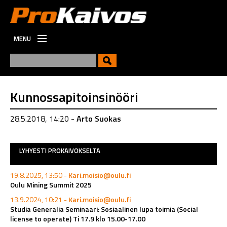
MENU
ETUSIVU
UUTISET
UUSI
Kunnossapitoinsinööri
VIESTINTÄ
28.5.2018, 14:20 -
Arto Suokas
TYÖPAIKAT
LYHYESTI PROKAIVOKSELTA
19.8.2025, 13:50 -
Kari.moisio@oulu.fi
Oulu Mining Summit 2025
13.9.2024, 10:21 -
Kari.moisio@oulu.fi
Studia Generalia Seminaari: Sosiaalinen lupa toimia (Social
license to operate) Ti 17.9 klo 15.00-17.00