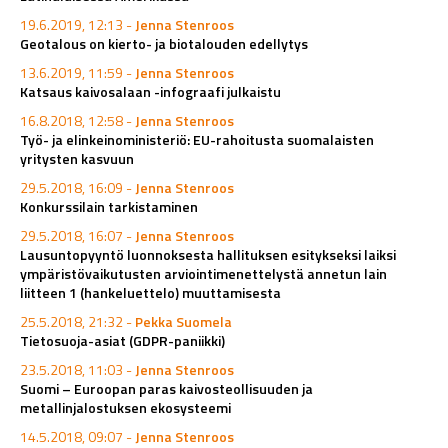
19.6.2019, 12:13 -
Jenna Stenroos
Geotalous on kierto- ja biotalouden edellytys
13.6.2019, 11:59 -
Jenna Stenroos
Katsaus kaivosalaan -infograafi julkaistu
16.8.2018, 12:58 -
Jenna Stenroos
Työ- ja elinkeinoministeriö: EU-rahoitusta suomalaisten
yritysten kasvuun
29.5.2018, 16:09 -
Jenna Stenroos
Konkurssilain tarkistaminen
29.5.2018, 16:07 -
Jenna Stenroos
Lausuntopyyntö luonnoksesta hallituksen esitykseksi laiksi
ympäristövaikutusten arviointimenettelystä annetun lain
liitteen 1 (hankeluettelo) muuttamisesta
25.5.2018, 21:32 -
Pekka Suomela
Tietosuoja-asiat (GDPR-paniikki)
23.5.2018, 11:03 -
Jenna Stenroos
Suomi – Euroopan paras kaivosteollisuuden ja
metallinjalostuksen ekosysteemi
14.5.2018, 09:07 -
Jenna Stenroos