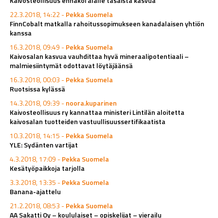
Kaivosteollisuus ennakoi alalle tasaista kasvua
22.3.2018, 14:22 -
Pekka Suomela
FinnCobalt matkalla rahoitussopimukseen kanadalaisen yhtiön
kanssa
16.3.2018, 09:49 -
Pekka Suomela
Kaivosalan kasvua vauhdittaa hyvä mineraalipotentiaali –
malmiesiintymät odottavat löytäjäänsä
16.3.2018, 00:03 -
Pekka Suomela
Ruotsissa kylässä
14.3.2018, 09:39 -
noora.kuparinen
Kaivosteollisuus ry kannattaa ministeri Lintilän aloitetta
kaivosalan tuotteiden vastuullisuussertifikaatista
10.3.2018, 14:15 -
Pekka Suomela
YLE: Sydänten vartijat
4.3.2018, 17:09 -
Pekka Suomela
Kesätyöpaikkoja tarjolla
3.3.2018, 13:35 -
Pekka Suomela
Banana-ajattelu
21.2.2018, 08:53 -
Pekka Suomela
AA Sakatti Oy – koululaiset – opiskelijat – vierailu