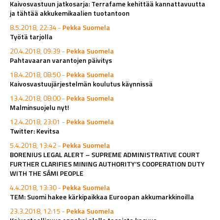
Kaivosvastuun jatkosarja: Terrafame kehittää kannattavuutta
ja tähtää akkukemikaalien tuotantoon
8.5.2018, 22:34 -
Pekka Suomela
Työtä tarjolla
20.4.2018, 09:39 -
Pekka Suomela
Pahtavaaran varantojen päivitys
18.4.2018, 08:50 -
Pekka Suomela
Kaivosvastuujärjestelmän koulutus käynnissä
13.4.2018, 08:00 -
Pekka Suomela
Malminsuojelu nyt!
12.4.2018, 23:01 -
Pekka Suomela
Twitter: Kevitsa
5.4.2018, 13:42 -
Pekka Suomela
BORENIUS LEGAL ALERT – SUPREME ADMINISTRATIVE COURT
FURTHER CLARIFIES MINING AUTHORITY’S COOPERATION DUTY
WITH THE SÁMI PEOPLE
4.4.2018, 13:30 -
Pekka Suomela
TEM: Suomi hakee kärkipaikkaa Euroopan akkumarkkinoilla
23.3.2018, 12:15 -
Pekka Suomela