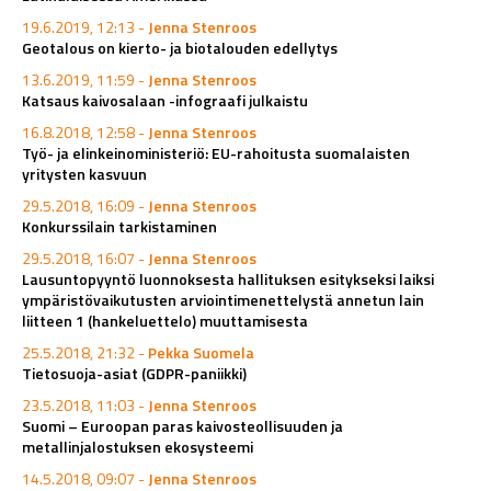
19.6.2019, 12:13 -
Jenna Stenroos
Geotalous on kierto- ja biotalouden edellytys
13.6.2019, 11:59 -
Jenna Stenroos
Katsaus kaivosalaan -infograafi julkaistu
16.8.2018, 12:58 -
Jenna Stenroos
Työ- ja elinkeinoministeriö: EU-rahoitusta suomalaisten
yritysten kasvuun
29.5.2018, 16:09 -
Jenna Stenroos
Konkurssilain tarkistaminen
29.5.2018, 16:07 -
Jenna Stenroos
Lausuntopyyntö luonnoksesta hallituksen esitykseksi laiksi
ympäristövaikutusten arviointimenettelystä annetun lain
liitteen 1 (hankeluettelo) muuttamisesta
25.5.2018, 21:32 -
Pekka Suomela
Tietosuoja-asiat (GDPR-paniikki)
23.5.2018, 11:03 -
Jenna Stenroos
Suomi – Euroopan paras kaivosteollisuuden ja
metallinjalostuksen ekosysteemi
14.5.2018, 09:07 -
Jenna Stenroos