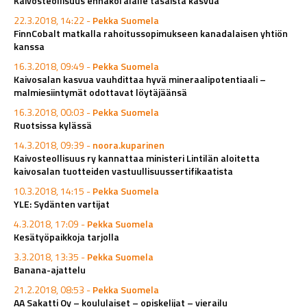
Kaivosteollisuus ennakoi alalle tasaista kasvua
22.3.2018, 14:22 -
Pekka Suomela
FinnCobalt matkalla rahoitussopimukseen kanadalaisen yhtiön
kanssa
16.3.2018, 09:49 -
Pekka Suomela
Kaivosalan kasvua vauhdittaa hyvä mineraalipotentiaali –
malmiesiintymät odottavat löytäjäänsä
16.3.2018, 00:03 -
Pekka Suomela
Ruotsissa kylässä
14.3.2018, 09:39 -
noora.kuparinen
Kaivosteollisuus ry kannattaa ministeri Lintilän aloitetta
kaivosalan tuotteiden vastuullisuussertifikaatista
10.3.2018, 14:15 -
Pekka Suomela
YLE: Sydänten vartijat
4.3.2018, 17:09 -
Pekka Suomela
Kesätyöpaikkoja tarjolla
3.3.2018, 13:35 -
Pekka Suomela
Banana-ajattelu
21.2.2018, 08:53 -
Pekka Suomela
AA Sakatti Oy – koululaiset – opiskelijat – vierailu