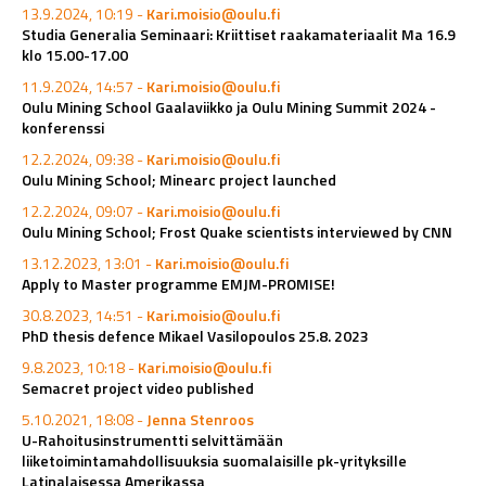
13.9.2024, 10:19 -
Kari.moisio@oulu.fi
Studia Generalia Seminaari: Kriittiset raakamateriaalit Ma 16.9
klo 15.00-17.00
11.9.2024, 14:57 -
Kari.moisio@oulu.fi
Oulu Mining School Gaalaviikko ja Oulu Mining Summit 2024 -
konferenssi
12.2.2024, 09:38 -
Kari.moisio@oulu.fi
Oulu Mining School; Minearc project launched
12.2.2024, 09:07 -
Kari.moisio@oulu.fi
Oulu Mining School; Frost Quake scientists interviewed by CNN
13.12.2023, 13:01 -
Kari.moisio@oulu.fi
Apply to Master programme EMJM-PROMISE!
30.8.2023, 14:51 -
Kari.moisio@oulu.fi
PhD thesis defence Mikael Vasilopoulos 25.8. 2023
9.8.2023, 10:18 -
Kari.moisio@oulu.fi
Semacret project video published
5.10.2021, 18:08 -
Jenna Stenroos
U-Rahoitusinstrumentti selvittämään
liiketoimintamahdollisuuksia suomalaisille pk-yrityksille
Latinalaisessa Amerikassa