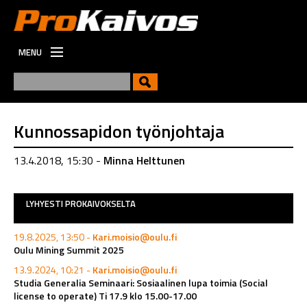
MENU
ETUSIVU
UUTISET
UUSI
Kunnossapidon työnjohtaja
VIESTINTÄ
13.4.2018, 15:30 -
Minna Helttunen
TYÖPAIKAT
LYHYESTI PROKAIVOKSELTA
19.8.2025, 13:50 -
Kari.moisio@oulu.fi
Oulu Mining Summit 2025
13.9.2024, 10:21 -
Kari.moisio@oulu.fi
Studia Generalia Seminaari: Sosiaalinen lupa toimia (Social
license to operate) Ti 17.9 klo 15.00-17.00