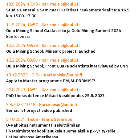
13.9.2024, 10:19 -
Kari.moisio@oulu.fi
Studia Generalia Seminaari: Kriittiset raakamateriaalit Ma 16.9
klo 15.00-17.00
11.9.2024, 14:57 -
Kari.moisio@oulu.fi
Oulu Mining School Gaalaviikko ja Oulu Mining Summit 2024 -
konferenssi
12.2.2024, 09:38 -
Kari.moisio@oulu.fi
Oulu Mining School; Minearc project launched
12.2.2024, 09:07 -
Kari.moisio@oulu.fi
Oulu Mining School; Frost Quake scientists interviewed by CNN
13.12.2023, 13:01 -
Kari.moisio@oulu.fi
Apply to Master programme EMJM-PROMISE!
30.8.2023, 14:51 -
Kari.moisio@oulu.fi
PhD thesis defence Mikael Vasilopoulos 25.8. 2023
9.8.2023, 10:18 -
Kari.moisio@oulu.fi
Semacret project video published
5.10.2021, 18:08 -
Jenna Stenroos
U-Rahoitusinstrumentti selvittämään
liiketoimintamahdollisuuksia suomalaisille pk-yrityksille
Latinalaisessa Amerikassa