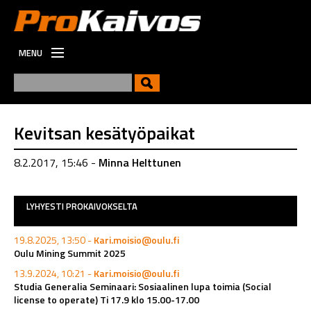
MENU
ETUSIVU
UUTISET
UUSI
Kevitsan kesätyöpaikat
VIESTINTÄ
8.2.2017, 15:46 -
Minna Helttunen
TYÖPAIKAT
LYHYESTI PROKAIVOKSELTA
19.8.2025, 13:50 -
Kari.moisio@oulu.fi
Oulu Mining Summit 2025
13.9.2024, 10:21 -
Kari.moisio@oulu.fi
Studia Generalia Seminaari: Sosiaalinen lupa toimia (Social
license to operate) Ti 17.9 klo 15.00-17.00