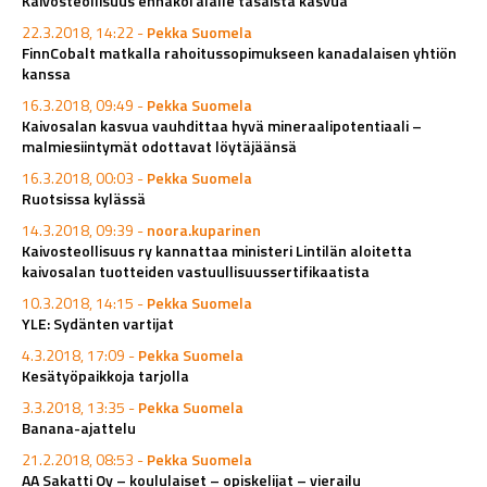
Kaivosteollisuus ennakoi alalle tasaista kasvua
22.3.2018, 14:22 -
Pekka Suomela
FinnCobalt matkalla rahoitussopimukseen kanadalaisen yhtiön
kanssa
16.3.2018, 09:49 -
Pekka Suomela
Kaivosalan kasvua vauhdittaa hyvä mineraalipotentiaali –
malmiesiintymät odottavat löytäjäänsä
16.3.2018, 00:03 -
Pekka Suomela
Ruotsissa kylässä
14.3.2018, 09:39 -
noora.kuparinen
Kaivosteollisuus ry kannattaa ministeri Lintilän aloitetta
kaivosalan tuotteiden vastuullisuussertifikaatista
10.3.2018, 14:15 -
Pekka Suomela
YLE: Sydänten vartijat
4.3.2018, 17:09 -
Pekka Suomela
Kesätyöpaikkoja tarjolla
3.3.2018, 13:35 -
Pekka Suomela
Banana-ajattelu
21.2.2018, 08:53 -
Pekka Suomela
AA Sakatti Oy – koululaiset – opiskelijat – vierailu