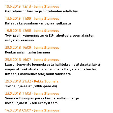
19.6.2019, 12:13 -
Jenna Stenroos
Geotalous on kierto- ja biotalouden edellytys
13.6.2019, 11:59 -
Jenna Stenroos
Katsaus kaivosalaan -infograafi julkaistu
16.8.2018, 12:58 -
Jenna Stenroos
Työ- ja elinkeinoministeriö: EU-rahoitusta suomalaisten
yritysten kasvuun
29.5.2018, 16:09 -
Jenna Stenroos
Konkurssilain tarkistaminen
29.5.2018, 16:07 -
Jenna Stenroos
Lausuntopyyntö luonnoksesta hallituksen esitykseksi laiksi
ympäristövaikutusten arviointimenettelystä annetun lain
liitteen 1 (hankeluettelo) muuttamisesta
25.5.2018, 21:32 -
Pekka Suomela
Tietosuoja-asiat (GDPR-paniikki)
23.5.2018, 11:03 -
Jenna Stenroos
Suomi – Euroopan paras kaivosteollisuuden ja
metallinjalostuksen ekosysteemi
14.5.2018, 09:07 -
Jenna Stenroos