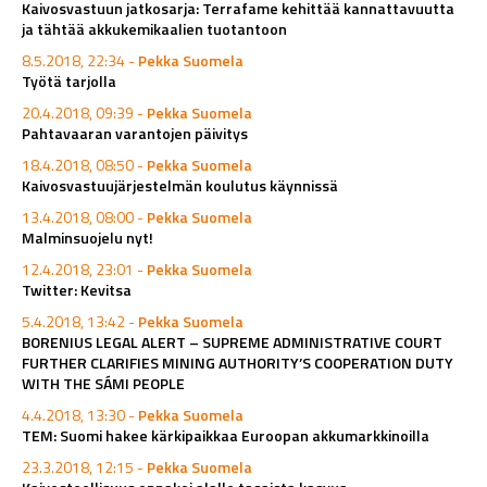
Kaivosvastuun jatkosarja: Terrafame kehittää kannattavuutta
ja tähtää akkukemikaalien tuotantoon
8.5.2018, 22:34 -
Pekka Suomela
Työtä tarjolla
20.4.2018, 09:39 -
Pekka Suomela
Pahtavaaran varantojen päivitys
18.4.2018, 08:50 -
Pekka Suomela
Kaivosvastuujärjestelmän koulutus käynnissä
13.4.2018, 08:00 -
Pekka Suomela
Malminsuojelu nyt!
12.4.2018, 23:01 -
Pekka Suomela
Twitter: Kevitsa
5.4.2018, 13:42 -
Pekka Suomela
BORENIUS LEGAL ALERT – SUPREME ADMINISTRATIVE COURT
FURTHER CLARIFIES MINING AUTHORITY’S COOPERATION DUTY
WITH THE SÁMI PEOPLE
4.4.2018, 13:30 -
Pekka Suomela
TEM: Suomi hakee kärkipaikkaa Euroopan akkumarkkinoilla
23.3.2018, 12:15 -
Pekka Suomela