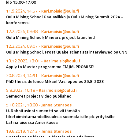
klo 15.00-17.00
11.9.2024, 14:57 -
Kari.moisio@oulu.fi
Oulu Mining School Gaalaviikko ja Oulu Mining Summit 2024 -
konferenssi
12.2.2024, 09:38 -
Kari.moisio@oulu.fi
Oulu Mining School; Minearc project launched
12.2.2024, 09:07 -
Kari.moisio@oulu.fi
Oulu Mining School; Frost Quake scientists interviewed by CNN
13.12.2023, 13:01 -
Kari.moisio@oulu.fi
Apply to Master programme EMJM-PROMISE!
30.8.2023, 14:51 -
Kari.moisio@oulu.fi
PhD thesis defence Mikael Vasilopoulos 25.8. 2023
9.8.2023, 10:18 -
Kari.moisio@oulu.fi
Semacret project video published
5.10.2021, 18:08 -
Jenna Stenroos
U-Rahoitusinstrumentti selvittämään
liiketoimintamahdollisuuksia suomalaisille pk-yrityksille
Latinalaisessa Amerikassa
19.6.2019, 12:13 -
Jenna Stenroos
Geotalous on kierto- ja biotalouden edellytys