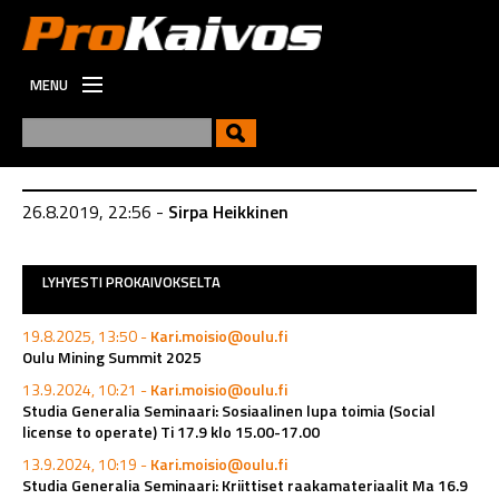
MENU
ETUSIVU
UUTISET
UUSI
26.8.2019, 22:56 -
Sirpa Heikkinen
VIESTINTÄ
TYÖPAIKAT
LYHYESTI PROKAIVOKSELTA
19.8.2025, 13:50 -
Kari.moisio@oulu.fi
Oulu Mining Summit 2025
13.9.2024, 10:21 -
Kari.moisio@oulu.fi
Studia Generalia Seminaari: Sosiaalinen lupa toimia (Social
license to operate) Ti 17.9 klo 15.00-17.00
13.9.2024, 10:19 -
Kari.moisio@oulu.fi
Studia Generalia Seminaari: Kriittiset raakamateriaalit Ma 16.9