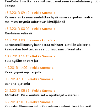
FinnCobalt matkalla rahoitussopimukseen kanadalaisen yhtiön
kanssa
16.3.2018, 09:49 -
Pekka Suomela
Kaivosalan kasvua vauhdittaa hyvä mineraalipotentiaali –
malmiesiintymät odottavat löytäjäänsä
16.3.2018, 00:03 -
Pekka Suomela
Ruotsissa kylässä
14.3.2018, 09:39 -
noora.kuparinen
Kaivosteollisuus ry kannattaa ministeri Lintilän aloitetta
kaivosalan tuotteiden vastuullisuussertifikaatista
10.3.2018, 14:15 -
Pekka Suomela
YLE: Sydänten vartijat
4.3.2018, 17:09 -
Pekka Suomela
Kesätyöpaikkoja tarjolla
3.3.2018, 13:35 -
Pekka Suomela
Banana-ajattelu
21.2.2018, 08:53 -
Pekka Suomela
AA Sakatti Oy – koululaiset – opiskelijat – vierailu
6.2.2018, 10:51 -
Pekka Suomela
Kansainvälinen vertailu: Energiaverohelpotukset laajasti