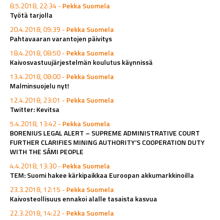
8.5.2018, 22:34 -
Pekka Suomela
Työtä tarjolla
20.4.2018, 09:39 -
Pekka Suomela
Pahtavaaran varantojen päivitys
18.4.2018, 08:50 -
Pekka Suomela
Kaivosvastuujärjestelmän koulutus käynnissä
13.4.2018, 08:00 -
Pekka Suomela
Malminsuojelu nyt!
12.4.2018, 23:01 -
Pekka Suomela
Twitter: Kevitsa
5.4.2018, 13:42 -
Pekka Suomela
BORENIUS LEGAL ALERT – SUPREME ADMINISTRATIVE COURT
FURTHER CLARIFIES MINING AUTHORITY’S COOPERATION DUTY
WITH THE SÁMI PEOPLE
4.4.2018, 13:30 -
Pekka Suomela
TEM: Suomi hakee kärkipaikkaa Euroopan akkumarkkinoilla
23.3.2018, 12:15 -
Pekka Suomela
Kaivosteollisuus ennakoi alalle tasaista kasvua
22.3.2018, 14:22 -
Pekka Suomela