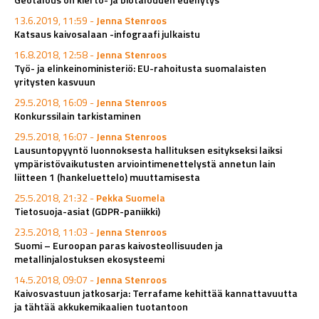
13.6.2019, 11:59 -
Jenna Stenroos
Katsaus kaivosalaan -infograafi julkaistu
16.8.2018, 12:58 -
Jenna Stenroos
Työ- ja elinkeinoministeriö: EU-rahoitusta suomalaisten
yritysten kasvuun
29.5.2018, 16:09 -
Jenna Stenroos
Konkurssilain tarkistaminen
29.5.2018, 16:07 -
Jenna Stenroos
Lausuntopyyntö luonnoksesta hallituksen esitykseksi laiksi
ympäristövaikutusten arviointimenettelystä annetun lain
liitteen 1 (hankeluettelo) muuttamisesta
25.5.2018, 21:32 -
Pekka Suomela
Tietosuoja-asiat (GDPR-paniikki)
23.5.2018, 11:03 -
Jenna Stenroos
Suomi – Euroopan paras kaivosteollisuuden ja
metallinjalostuksen ekosysteemi
14.5.2018, 09:07 -
Jenna Stenroos
Kaivosvastuun jatkosarja: Terrafame kehittää kannattavuutta
ja tähtää akkukemikaalien tuotantoon