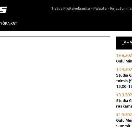
.
.
Tietoa ProKaivoksesta
Palaute
Kirjautumine
YÖPAIKAT
LYH
n
19.8.202
Oulu Mi
13.9.202
Studia G
toimia (
15.00-1
13.9.202
Studia G
raakamat
11.9.202
Oulu Min
Summit 