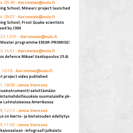
4, 09:38 -
Kari.moisio@oulu.fi
ing School; Minearc project launched
4, 09:07 -
Kari.moisio@oulu.fi
ing School; Frost Quake scientists
ewed by CNN
23, 13:01 -
Kari.moisio@oulu.fi
o Master programme EMJM-PROMISE!
3, 14:51 -
Kari.moisio@oulu.fi
is defence Mikael Vasilopoulos 25.8.
, 10:18 -
Kari.moisio@oulu.fi
 project video published
1, 18:08 -
Jenna Stenroos
tusinstrumentti selvittämään
mintamahdollisuuksia suomalaisille pk-
lle Latinalaisessa Amerikassa
9, 12:13 -
Jenna Stenroos
s on kierto- ja biotalouden edellytys
9, 11:59 -
Jenna Stenroos
kaivosalaan -infograafi julkaistu