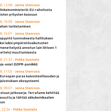
8, 12:58 -
Jenna Stenroos
elinkeinoministeriö: EU-rahoitusta
isten yritysten kasvuun
8, 16:09 -
Jenna Stenroos
ilain tarkistaminen
8, 16:07 -
Jenna Stenroos
pyyntö luonnoksesta hallituksen
ksi laiksi ympäristövaikutusten
imenettelystä annetun lain liitteen 1
uettelo) muuttamisesta
8, 21:32 -
Pekka Suomela
ja-asiat (GDPR-paniikki)
8, 11:03 -
Jenna Stenroos
Euroopan paras kaivosteollisuuden ja
njalostuksen ekosysteemi
8, 09:07 -
Jenna Stenroos
stuun jatkosarja: Terrafame kehittää
avuutta ja tähtää akkukemikaalien
oon
, 22:34 -
Pekka Suomela