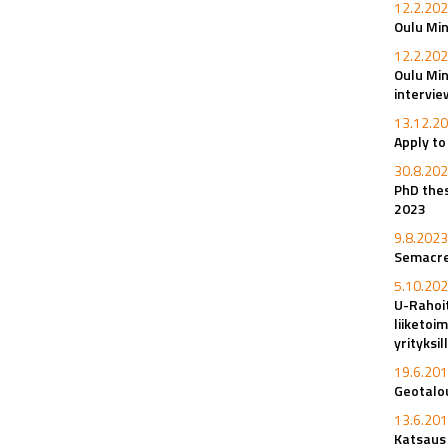
12.2.202
Oulu Min
12.2.202
Oulu Min
intervi
13.12.20
Apply t
30.8.202
PhD thes
2023
9.8.2023
Semacret
5.10.202
U-Rahoi
liiketoi
yrityksi
19.6.201
Geotalou
13.6.201
Katsaus 