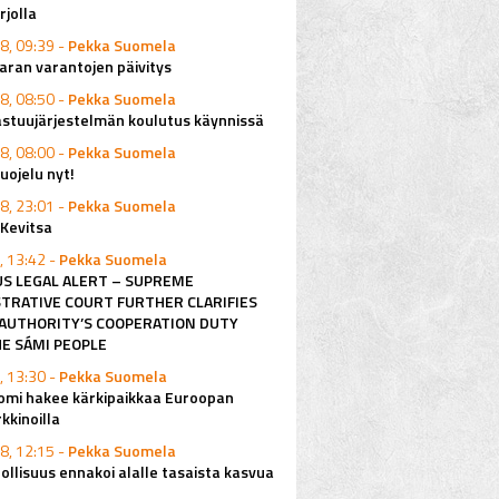
rjolla
8, 09:39 -
Pekka Suomela
ran varantojen päivitys
8, 08:50 -
Pekka Suomela
astuujärjestelmän koulutus käynnissä
8, 08:00 -
Pekka Suomela
ojelu nyt!
8, 23:01 -
Pekka Suomela
 Kevitsa
, 13:42 -
Pekka Suomela
S LEGAL ALERT – SUPREME
TRATIVE COURT FURTHER CLARIFIES
AUTHORITY’S COOPERATION DUTY
E SÁMI PEOPLE
, 13:30 -
Pekka Suomela
omi hakee kärkipaikkaa Euroopan
kkinoilla
8, 12:15 -
Pekka Suomela
ollisuus ennakoi alalle tasaista kasvua