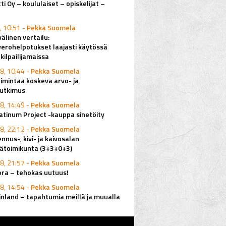
ti Oy – koululaiset – opiskelijat –
, 10:51 -
Pekka Suomela
älinen vertailu:
erohelpotukset laajasti käytössä
ilpailijamaissa
8, 10:44 -
Pekka Suomela
imintaa koskeva arvo- ja
utkimus
8, 14:49 -
Pekka Suomela
latinum Project -kauppa sinetöity
8, 22:12 -
Pekka Suomela
nus-, kivi- ja kaivosalan
ätoimikunta (3+3+0+3)
8, 21:57 -
Pekka Suomela
ora – tehokas uutuus!
8, 14:54 -
Pekka Suomela
inland – tapahtumia meillä ja muualla