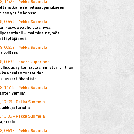
8, 14:22 -
Pekka Suomela
alt matkalla rahoitussopimukseen
aisen yhtiön kanssa
8, 09:49 -
Pekka Suomela
lan kasvua vauhdittaa hyvä
ipotentiaali – malmiesiintymät
at löytäjäänsä
8, 00:03 -
Pekka Suomela
a kylässä
8, 09:39 -
noora.kuparinen
ollisuus ry kannattaa ministeri Lintilän
a kaivosalan tuotteiden
isuussertifikaatista
8, 14:15 -
Pekka Suomela
änten vartijat
, 17:09 -
Pekka Suomela
aikkoja tarjolla
, 13:35 -
Pekka Suomela
ajattelu
8, 08:53 -
Pekka Suomela