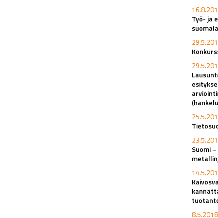
16.8.201
Työ- ja 
suomala
29.5.201
Konkurss
29.5.201
Lausunto
esitykse
arvioint
(hankel
25.5.201
Tietosuo
23.5.201
Suomi – 
metalli
14.5.201
Kaivosva
kannatt
tuotant
8.5.2018