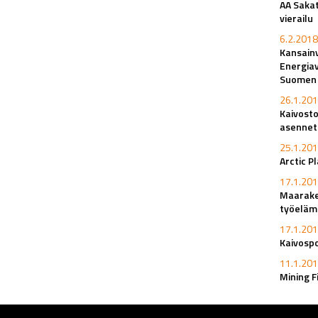
AA Sakat
vierailu
6.2.2018
Kansainv
Energiav
Suomen k
26.1.201
Kaivosto
asennet
25.1.201
Arctic P
17.1.201
Maaraken
työeläm
17.1.201
Kaivosp
11.1.201
Mining F