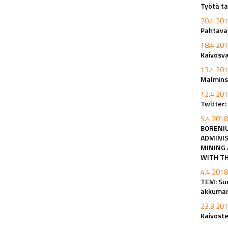
Työtä ta
20.4.201
Pahtavaa
18.4.201
Kaivosv
13.4.201
Malminsu
12.4.201
Twitter:
5.4.2018
BORENIU
ADMINIS
MINING 
WITH TH
4.4.2018
TEM: Su
akkumar
23.3.201
Kaivoste