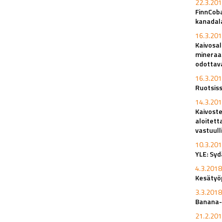
22.3.201
FinnCob
kanadal
16.3.201
Kaivosa
mineraal
odottav
16.3.201
Ruotsiss
14.3.201
Kaivoste
aloitett
vastuull
10.3.201
YLE: Syd
4.3.2018
Kesätyöp
3.3.2018
Banana-
21.2.201