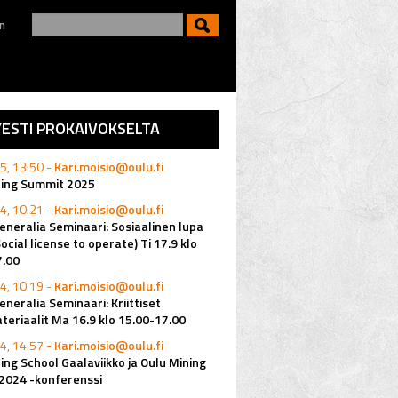
n
YESTI PROKAIVOKSELTA
5, 13:50 -
Kari.moisio@oulu.fi
ning Summit 2025
4, 10:21 -
Kari.moisio@oulu.fi
eneralia Seminaari: Sosiaalinen lupa
Social license to operate) Ti 17.9 klo
7.00
4, 10:19 -
Kari.moisio@oulu.fi
eneralia Seminaari: Kriittiset
eriaalit Ma 16.9 klo 15.00-17.00
4, 14:57 -
Kari.moisio@oulu.fi
ing School Gaalaviikko ja Oulu Mining
2024 -konferenssi