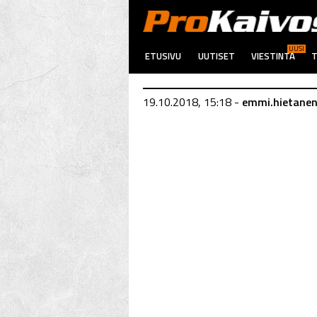
UUSI
ETUSIVU
UUTISET
VIESTINTÄ
T
19.10.2018, 15:18 -
emmi.hietane