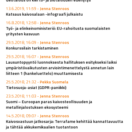
13.6.2019, 11:59 -
Jenna Stenroos
Katsaus kaivosalaan -infograafi julkaistu
16.8.2018, 12:58 -
Jenna Stenroos
Työ- ja elinkeinoministeriö: EU-rahoitusta suomalaisten
yritysten kasvuun
29.5.2018, 16:09 -
Jenna Stenroos
Konkurssilain tarkistaminen
29.5.2018, 16:07 -
Jenna Stenroos
Lausuntopyyntö luonnoksesta hallituksen esitykseksi laiksi
ympäristövaikutusten arviointimenettelystä annetun lain
liitteen 1 (hankeluettelo) muuttamisesta
25.5.2018, 21:32 -
Pekka Suomela
Tietosuoja-asiat (GDPR-paniikki)
23.5.2018, 11:03 -
Jenna Stenroos
Suomi – Euroopan paras kaivosteollisuuden ja
metallinjalostuksen ekosysteemi
14.5.2018, 09:07 -
Jenna Stenroos
Kaivosvastuun jatkosarja: Terrafame kehittää kannattavuutta
ja tähtää akkukemikaalien tuotantoon