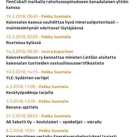
FinnCobalt matkalla rahoitussopimukseen kanadalaisen yhtiön
kanssa
16.3.2018, 09:49 -
Pekka Suomela
Kaivosalan kasvua vauhdittaa hyvä mineraalipotentiaali –
malmiesiintymät odottavat löytäjäänsä
16.3.2018, 00:03 -
Pekka Suomela
Ruotsissa kylässä
14.3.2018, 09:39 -
noora.kuparinen
Kaivosteollisuus ry kannattaa ministeri Lintilän aloitetta
kaivosalan tuotteiden vastuullisuussertifikaatista
10.3.2018, 14:15 -
Pekka Suomela
YLE: Sydänten vartijat
4.3.2018, 17:09 -
Pekka Suomela
Kesätyöpaikkoja tarjolla
3.3.2018, 13:35 -
Pekka Suomela
Banana-ajattelu
21.2.2018, 08:53 -
Pekka Suomela
AA Sakatti Oy – koululaiset – opiskelijat – vierailu
6.2.2018, 10:51 -
Pekka Suomela
Kansainvälinen vertailu: Energiaverohelpotukset laajasti