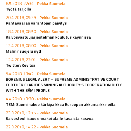
8.5.2018, 22:34 -
Pekka Suomela
Työtä tarjolla
20.4.2018, 09:39 -
Pekka Suomela
Pahtavaaran varantojen päivitys
18.4.2018, 08:50 -
Pekka Suomela
Kaivosvastuujärjestelmän koulutus käynnissä
13.4.2018, 08:00 -
Pekka Suomela
Malminsuojelu nyt!
12.4.2018, 23:01 -
Pekka Suomela
Twitter: Kevitsa
5.4.2018, 13:42 -
Pekka Suomela
BORENIUS LEGAL ALERT – SUPREME ADMINISTRATIVE COURT
FURTHER CLARIFIES MINING AUTHORITY’S COOPERATION DUTY
WITH THE SÁMI PEOPLE
4.4.2018, 13:30 -
Pekka Suomela
TEM: Suomi hakee kärkipaikkaa Euroopan akkumarkkinoilla
23.3.2018, 12:15 -
Pekka Suomela
Kaivosteollisuus ennakoi alalle tasaista kasvua
22.3.2018, 14:22 -
Pekka Suomela