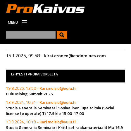
MENU
ETUSIVU
UUTISET
UUSI
15.1.2025, 09:58 -
kirsi.eronen@endomines.com
VIESTINTÄ
TYÖPAIKAT
LYHYESTI PROKAIVOKSELTA
19.8.2025, 13:50 -
Kari.moisio@oulu.fi
Oulu Mining Summit 2025
13.9.2024, 10:21 -
Kari.moisio@oulu.fi
Studia Generalia Seminaari: Sosiaalinen lupa toimia (Social
license to operate) Ti 17.9 klo 15.00-17.00
13.9.2024, 10:19 -
Kari.moisio@oulu.fi
Studia Generalia Seminaari: Kriittiset raakamateriaalit Ma 16.9