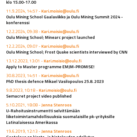
klo 15.00-17.00
11.9.2024, 14:57 -
Kari.moisio@oulu.fi
Oulu Mining School Gaalaviikko ja Oulu Mining Summit 2024 -
konferenssi
12.2.2024, 09:38 -
Kari.moisio@oulu.fi
Oulu Mining School; Minearc project launched
12.2.2024, 09:07 -
Kari.moisio@oulu.fi
Oulu Mining School; Frost Quake scientists interviewed by CNN
13.12.2023, 13:01 -
Kari.moisio@oulu.fi
Apply to Master programme EMJM-PROMISE!
30.8.2023, 14:51 -
Kari.moisio@oulu.fi
PhD thesis defence Mikael Vasilopoulos 25.8. 2023
9.8.2023, 10:18 -
Kari.moisio@oulu.fi
Semacret project video published
5.10.2021, 18:08 -
Jenna Stenroos
U-Rahoitusinstrumentti selvittämään
liiketoimintamahdollisuuksia suomalaisille pk-yrityksille
Latinalaisessa Amerikassa
19.6.2019, 12:13 -
Jenna Stenroos
Geotalous on kierto- ja biotalouden edellytys