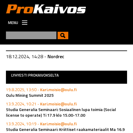
MENU
ETUSIVU
UUTISET
UUSI
18.12.2024, 14:28 -
Nordrec
VIESTINTÄ
TYÖPAIKAT
LYHYESTI PROKAIVOKSELTA
19.8.2025, 13:50 -
Kari.moisio@oulu.fi
Oulu Mining Summit 2025
13.9.2024, 10:21 -
Kari.moisio@oulu.fi
Studia Generalia Seminaari: Sosiaalinen lupa toimia (Social
license to operate) Ti 17.9 klo 15.00-17.00
13.9.2024, 10:19 -
Kari.moisio@oulu.fi
Studia Generalia Seminaari: Kriittiset raakamateriaalit Ma 16.9