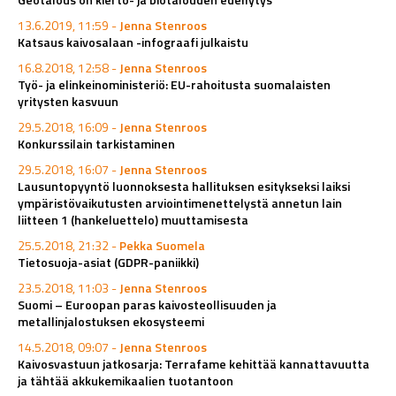
13.6.2019, 11:59 -
Jenna Stenroos
Katsaus kaivosalaan -infograafi julkaistu
16.8.2018, 12:58 -
Jenna Stenroos
Työ- ja elinkeinoministeriö: EU-rahoitusta suomalaisten
yritysten kasvuun
29.5.2018, 16:09 -
Jenna Stenroos
Konkurssilain tarkistaminen
29.5.2018, 16:07 -
Jenna Stenroos
Lausuntopyyntö luonnoksesta hallituksen esitykseksi laiksi
ympäristövaikutusten arviointimenettelystä annetun lain
liitteen 1 (hankeluettelo) muuttamisesta
25.5.2018, 21:32 -
Pekka Suomela
Tietosuoja-asiat (GDPR-paniikki)
23.5.2018, 11:03 -
Jenna Stenroos
Suomi – Euroopan paras kaivosteollisuuden ja
metallinjalostuksen ekosysteemi
14.5.2018, 09:07 -
Jenna Stenroos
Kaivosvastuun jatkosarja: Terrafame kehittää kannattavuutta
ja tähtää akkukemikaalien tuotantoon