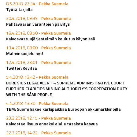
8.5.2018, 22:34 -
Pekka Suomela
Työtä tarjolla
20.4.2018, 09:39 -
Pekka Suomela
Pahtavaaran varantojen päivitys
18.4.2018, 08:50 -
Pekka Suomela
Kaivosvastuujärjestelmän koulutus käynnissä
13.4.2018, 08:00 -
Pekka Suomela
Malminsuojelu nyt!
12.4.2018, 23:01 -
Pekka Suomela
Twitter: Kevitsa
5.4.2018, 13:42 -
Pekka Suomela
BORENIUS LEGAL ALERT – SUPREME ADMINISTRATIVE COURT
FURTHER CLARIFIES MINING AUTHORITY’S COOPERATION DUTY
WITH THE SÁMI PEOPLE
4.4.2018, 13:30 -
Pekka Suomela
TEM: Suomi hakee kärkipaikkaa Euroopan akkumarkkinoilla
23.3.2018, 12:15 -
Pekka Suomela
Kaivosteollisuus ennakoi alalle tasaista kasvua
22.3.2018, 14:22 -
Pekka Suomela