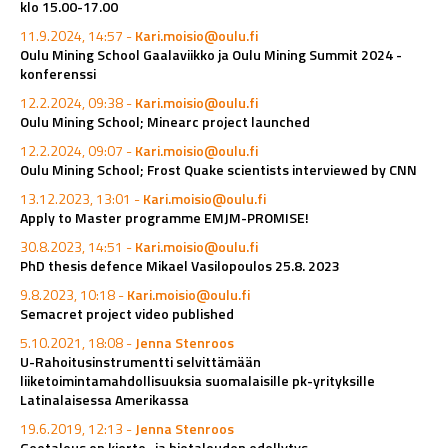
klo 15.00-17.00
11.9.2024, 14:57 -
Kari.moisio@oulu.fi
Oulu Mining School Gaalaviikko ja Oulu Mining Summit 2024 -
konferenssi
12.2.2024, 09:38 -
Kari.moisio@oulu.fi
Oulu Mining School; Minearc project launched
12.2.2024, 09:07 -
Kari.moisio@oulu.fi
Oulu Mining School; Frost Quake scientists interviewed by CNN
13.12.2023, 13:01 -
Kari.moisio@oulu.fi
Apply to Master programme EMJM-PROMISE!
30.8.2023, 14:51 -
Kari.moisio@oulu.fi
PhD thesis defence Mikael Vasilopoulos 25.8. 2023
9.8.2023, 10:18 -
Kari.moisio@oulu.fi
Semacret project video published
5.10.2021, 18:08 -
Jenna Stenroos
U-Rahoitusinstrumentti selvittämään
liiketoimintamahdollisuuksia suomalaisille pk-yrityksille
Latinalaisessa Amerikassa
19.6.2019, 12:13 -
Jenna Stenroos
Geotalous on kierto- ja biotalouden edellytys