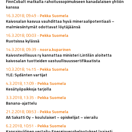
FinnCobalt matkalla rahoitussopimukseen kanadalaisen yhtiön
kanssa
16.3.2018, 09:49 -
Pekka Suomela
Kaivosalan kasvua vauhdittaa hyvä mineraalipotentiaali –
malmiesiintymät odottavat löytäjäänsä
16.3.2018, 00:03 -
Pekka Suomela
Ruotsissa kylässä
14.3.2018, 09:39 -
noora.kuparinen
Kaivosteollisuus ry kannattaa ministeri Lintilän aloitetta
kaivosalan tuotteiden vastuullisuussertifikaatista
10.3.2018, 14:15 -
Pekka Suomela
YLE: Sydänten vartijat
4.3.2018, 17:09 -
Pekka Suomela
Kesätyöpaikkoja tarjolla
3.3.2018, 13:35 -
Pekka Suomela
Banana-ajattelu
21.2.2018, 08:53 -
Pekka Suomela
AA Sakatti Oy – koululaiset – opiskelijat – vierailu
6.2.2018, 10:51 -
Pekka Suomela
Kansainvälinen vertailu: Energiaverohelpotukset laajasti