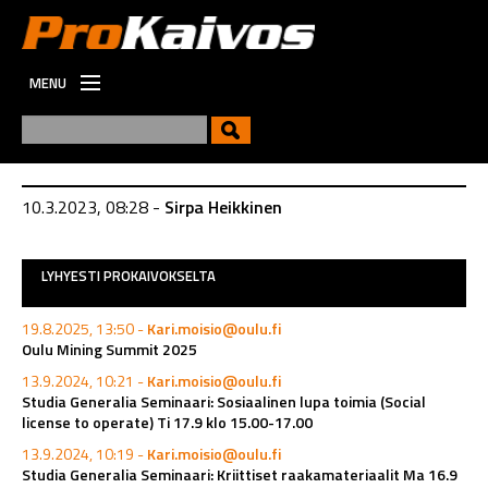
MENU
ETUSIVU
UUTISET
UUSI
10.3.2023, 08:28 -
Sirpa Heikkinen
VIESTINTÄ
TYÖPAIKAT
LYHYESTI PROKAIVOKSELTA
19.8.2025, 13:50 -
Kari.moisio@oulu.fi
Oulu Mining Summit 2025
13.9.2024, 10:21 -
Kari.moisio@oulu.fi
Studia Generalia Seminaari: Sosiaalinen lupa toimia (Social
license to operate) Ti 17.9 klo 15.00-17.00
13.9.2024, 10:19 -
Kari.moisio@oulu.fi
Studia Generalia Seminaari: Kriittiset raakamateriaalit Ma 16.9