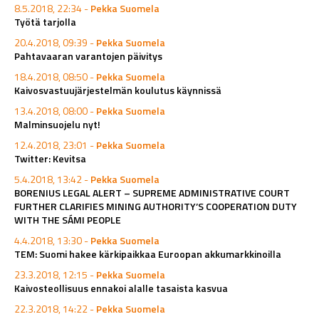
8.5.2018, 22:34 -
Pekka Suomela
Työtä tarjolla
20.4.2018, 09:39 -
Pekka Suomela
Pahtavaaran varantojen päivitys
18.4.2018, 08:50 -
Pekka Suomela
Kaivosvastuujärjestelmän koulutus käynnissä
13.4.2018, 08:00 -
Pekka Suomela
Malminsuojelu nyt!
12.4.2018, 23:01 -
Pekka Suomela
Twitter: Kevitsa
5.4.2018, 13:42 -
Pekka Suomela
BORENIUS LEGAL ALERT – SUPREME ADMINISTRATIVE COURT
FURTHER CLARIFIES MINING AUTHORITY’S COOPERATION DUTY
WITH THE SÁMI PEOPLE
4.4.2018, 13:30 -
Pekka Suomela
TEM: Suomi hakee kärkipaikkaa Euroopan akkumarkkinoilla
23.3.2018, 12:15 -
Pekka Suomela
Kaivosteollisuus ennakoi alalle tasaista kasvua
22.3.2018, 14:22 -
Pekka Suomela