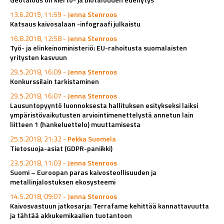
13.6.2019, 11:59 -
Jenna Stenroos
Katsaus kaivosalaan -infograafi julkaistu
16.8.2018, 12:58 -
Jenna Stenroos
Työ- ja elinkeinoministeriö: EU-rahoitusta suomalaisten
yritysten kasvuun
29.5.2018, 16:09 -
Jenna Stenroos
Konkurssilain tarkistaminen
29.5.2018, 16:07 -
Jenna Stenroos
Lausuntopyyntö luonnoksesta hallituksen esitykseksi laiksi
ympäristövaikutusten arviointimenettelystä annetun lain
liitteen 1 (hankeluettelo) muuttamisesta
25.5.2018, 21:32 -
Pekka Suomela
Tietosuoja-asiat (GDPR-paniikki)
23.5.2018, 11:03 -
Jenna Stenroos
Suomi – Euroopan paras kaivosteollisuuden ja
metallinjalostuksen ekosysteemi
14.5.2018, 09:07 -
Jenna Stenroos
Kaivosvastuun jatkosarja: Terrafame kehittää kannattavuutta
ja tähtää akkukemikaalien tuotantoon