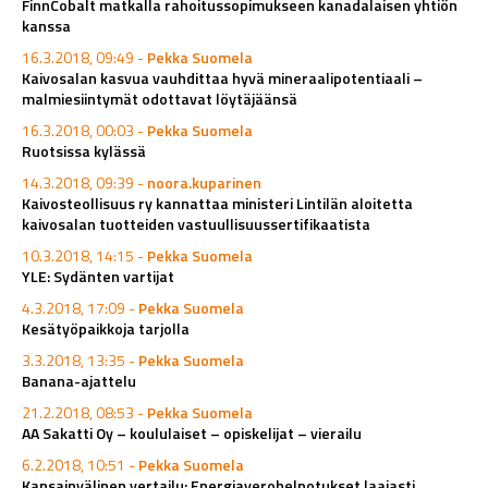
FinnCobalt matkalla rahoitussopimukseen kanadalaisen yhtiön
kanssa
16.3.2018, 09:49 -
Pekka Suomela
Kaivosalan kasvua vauhdittaa hyvä mineraalipotentiaali –
malmiesiintymät odottavat löytäjäänsä
16.3.2018, 00:03 -
Pekka Suomela
Ruotsissa kylässä
14.3.2018, 09:39 -
noora.kuparinen
Kaivosteollisuus ry kannattaa ministeri Lintilän aloitetta
kaivosalan tuotteiden vastuullisuussertifikaatista
10.3.2018, 14:15 -
Pekka Suomela
YLE: Sydänten vartijat
4.3.2018, 17:09 -
Pekka Suomela
Kesätyöpaikkoja tarjolla
3.3.2018, 13:35 -
Pekka Suomela
Banana-ajattelu
21.2.2018, 08:53 -
Pekka Suomela
AA Sakatti Oy – koululaiset – opiskelijat – vierailu
6.2.2018, 10:51 -
Pekka Suomela
Kansainvälinen vertailu: Energiaverohelpotukset laajasti