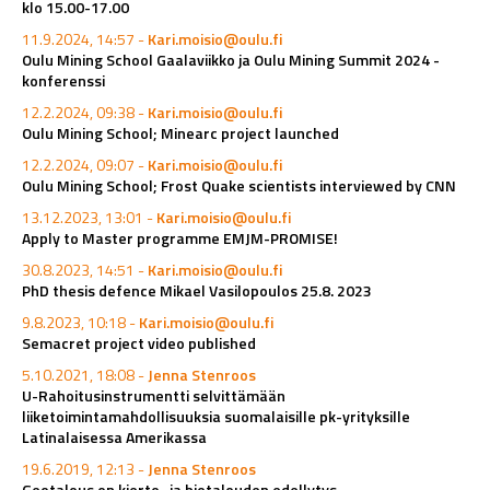
klo 15.00-17.00
11.9.2024, 14:57 -
Kari.moisio@oulu.fi
Oulu Mining School Gaalaviikko ja Oulu Mining Summit 2024 -
konferenssi
12.2.2024, 09:38 -
Kari.moisio@oulu.fi
Oulu Mining School; Minearc project launched
12.2.2024, 09:07 -
Kari.moisio@oulu.fi
Oulu Mining School; Frost Quake scientists interviewed by CNN
13.12.2023, 13:01 -
Kari.moisio@oulu.fi
Apply to Master programme EMJM-PROMISE!
30.8.2023, 14:51 -
Kari.moisio@oulu.fi
PhD thesis defence Mikael Vasilopoulos 25.8. 2023
9.8.2023, 10:18 -
Kari.moisio@oulu.fi
Semacret project video published
5.10.2021, 18:08 -
Jenna Stenroos
U-Rahoitusinstrumentti selvittämään
liiketoimintamahdollisuuksia suomalaisille pk-yrityksille
Latinalaisessa Amerikassa
19.6.2019, 12:13 -
Jenna Stenroos
Geotalous on kierto- ja biotalouden edellytys