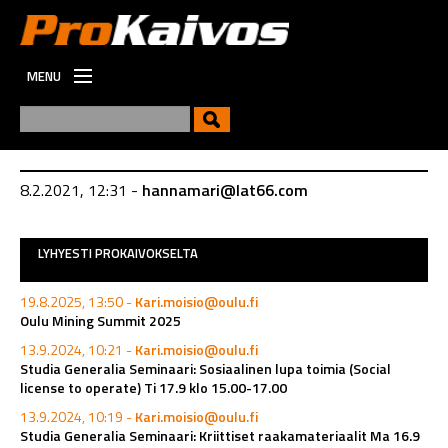
MENU
ETUSIVU
UUTISET
UUSI
8.2.2021, 12:31 -
hannamari@lat66.com
VIESTINTÄ
TYÖPAIKAT
LYHYESTI PROKAIVOKSELTA
19.8.2025, 13:50 -
Kari.moisio@oulu.fi
Oulu Mining Summit 2025
13.9.2024, 10:21 -
Kari.moisio@oulu.fi
Studia Generalia Seminaari: Sosiaalinen lupa toimia (Social
license to operate) Ti 17.9 klo 15.00-17.00
13.9.2024, 10:19 -
Kari.moisio@oulu.fi
Studia Generalia Seminaari: Kriittiset raakamateriaalit Ma 16.9