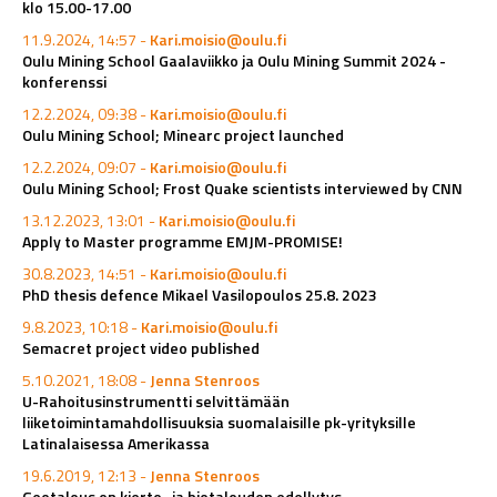
klo 15.00-17.00
11.9.2024, 14:57 -
Kari.moisio@oulu.fi
Oulu Mining School Gaalaviikko ja Oulu Mining Summit 2024 -
konferenssi
12.2.2024, 09:38 -
Kari.moisio@oulu.fi
Oulu Mining School; Minearc project launched
12.2.2024, 09:07 -
Kari.moisio@oulu.fi
Oulu Mining School; Frost Quake scientists interviewed by CNN
13.12.2023, 13:01 -
Kari.moisio@oulu.fi
Apply to Master programme EMJM-PROMISE!
30.8.2023, 14:51 -
Kari.moisio@oulu.fi
PhD thesis defence Mikael Vasilopoulos 25.8. 2023
9.8.2023, 10:18 -
Kari.moisio@oulu.fi
Semacret project video published
5.10.2021, 18:08 -
Jenna Stenroos
U-Rahoitusinstrumentti selvittämään
liiketoimintamahdollisuuksia suomalaisille pk-yrityksille
Latinalaisessa Amerikassa
19.6.2019, 12:13 -
Jenna Stenroos
Geotalous on kierto- ja biotalouden edellytys