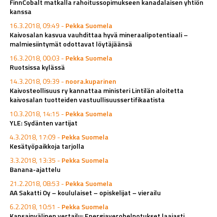
FinnCobalt matkalla rahoitussopimukseen kanadalaisen yhtiön
kanssa
16.3.2018, 09:49 -
Pekka Suomela
Kaivosalan kasvua vauhdittaa hyvä mineraalipotentiaali –
malmiesiintymät odottavat löytäjäänsä
16.3.2018, 00:03 -
Pekka Suomela
Ruotsissa kylässä
14.3.2018, 09:39 -
noora.kuparinen
Kaivosteollisuus ry kannattaa ministeri Lintilän aloitetta
kaivosalan tuotteiden vastuullisuussertifikaatista
10.3.2018, 14:15 -
Pekka Suomela
YLE: Sydänten vartijat
4.3.2018, 17:09 -
Pekka Suomela
Kesätyöpaikkoja tarjolla
3.3.2018, 13:35 -
Pekka Suomela
Banana-ajattelu
21.2.2018, 08:53 -
Pekka Suomela
AA Sakatti Oy – koululaiset – opiskelijat – vierailu
6.2.2018, 10:51 -
Pekka Suomela
Kansainvälinen vertailu: Energiaverohelpotukset laajasti