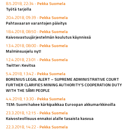
8.5.2018, 22:34 -
Pekka Suomela
Työtä tarjolla
20.4.2018, 09:39 -
Pekka Suomela
Pahtavaaran varantojen päivitys
18.4.2018, 08:50 -
Pekka Suomela
Kaivosvastuujärjestelmän koulutus käynnissä
13.4.2018, 08:00 -
Pekka Suomela
Malminsuojelu nyt!
12.4.2018, 23:01 -
Pekka Suomela
Twitter: Kevitsa
5.4.2018, 13:42 -
Pekka Suomela
BORENIUS LEGAL ALERT – SUPREME ADMINISTRATIVE COURT
FURTHER CLARIFIES MINING AUTHORITY’S COOPERATION DUTY
WITH THE SÁMI PEOPLE
4.4.2018, 13:30 -
Pekka Suomela
TEM: Suomi hakee kärkipaikkaa Euroopan akkumarkkinoilla
23.3.2018, 12:15 -
Pekka Suomela
Kaivosteollisuus ennakoi alalle tasaista kasvua
22.3.2018, 14:22 -
Pekka Suomela