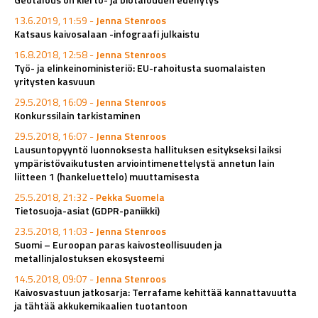
13.6.2019, 11:59 -
Jenna Stenroos
Katsaus kaivosalaan -infograafi julkaistu
16.8.2018, 12:58 -
Jenna Stenroos
Työ- ja elinkeinoministeriö: EU-rahoitusta suomalaisten
yritysten kasvuun
29.5.2018, 16:09 -
Jenna Stenroos
Konkurssilain tarkistaminen
29.5.2018, 16:07 -
Jenna Stenroos
Lausuntopyyntö luonnoksesta hallituksen esitykseksi laiksi
ympäristövaikutusten arviointimenettelystä annetun lain
liitteen 1 (hankeluettelo) muuttamisesta
25.5.2018, 21:32 -
Pekka Suomela
Tietosuoja-asiat (GDPR-paniikki)
23.5.2018, 11:03 -
Jenna Stenroos
Suomi – Euroopan paras kaivosteollisuuden ja
metallinjalostuksen ekosysteemi
14.5.2018, 09:07 -
Jenna Stenroos
Kaivosvastuun jatkosarja: Terrafame kehittää kannattavuutta
ja tähtää akkukemikaalien tuotantoon